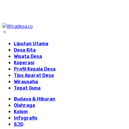
Liputan Utama
Desa Kita
Wisata Desa
Koperasi
Profil Kepala Desa
Tips Aparat Desa
Wirausaha
Tepat Guna
Budaya & Hiburan
Olahraga
Kolom
Infografis
SJD