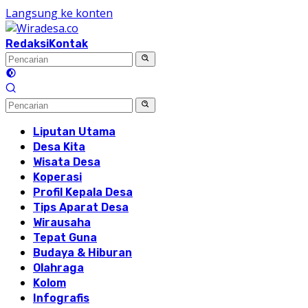
Langsung ke konten
Redaksi
Kontak
Liputan Utama
Desa Kita
Wisata Desa
Koperasi
Profil Kepala Desa
Tips Aparat Desa
Wirausaha
Tepat Guna
Budaya & Hiburan
Olahraga
Kolom
Infografis