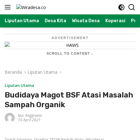
Langsung
ke
konten
Liputan Utama
Desa Kita
Wisata Desa
Koperasi
Prof
ADVERTISEMENT
SCROLL TO CONTENT ↓
Beranda
Liputan Utama
Liputan Utama
Budidaya Magot BSF Atasi Masalah
Sampah Organik
Nur Anggraeni
10 April 2021
Teguh Sarwono, Direktur TPS3R Berkah (Foto: Wiradesa)