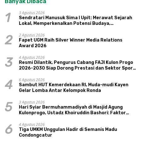
Banyak Dibaca
3 Agustus 2026
1
Sendratari Manusuk Sima I Upit: Merawat Sejarah
Lokal, Memperkenalkan Potensi Budaya,
Pariwisata, dan Ekologi Klaten
2 Agustus 2026
2
Fapet UGM Raih Silver Winner Media Relations
Award 2026
4 Agustus 2026
3
Resmi Dilantik, Pengurus Cabang FAJI Kulon Progo
2026-2030 Siap Dorong Prestasi dan Sektor Sport
Tourism Sungai Progo
6 Agustus 2026
4
Sambut HUT Kemerdekaan RI, Muda-mudi Kayen
Gelar Lomba Antar Kelompok Ronda
3 Agustus 2026
5
Hari Syiar Bermuhammadiyah di Masjid Agung
Kulonprogo, Ustadz Khoiruddin Bashori: Faktor
Utama Keluarga Sakinah Adalah Agama
4 Agustus 2026
6
Tiga UMKM Unggulan Hadir di Semanis Madu
Condongcatur