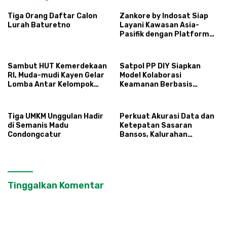
Tiga Orang Daftar Calon
Zankore by Indosat Siap
Lurah Baturetno
Layani Kawasan Asia-
Pasifik dengan Platform
Infrastruktur AI
Terintegerasi
Sambut HUT Kemerdekaan
Satpol PP DIY Siapkan
RI, Muda-mudi Kayen Gelar
Model Kolaborasi
Lomba Antar Kelompok
Keamanan Berbasis
Ronda
Masyarakat
Tiga UMKM Unggulan Hadir
Perkuat Akurasi Data dan
di Semanis Madu
Ketepatan Sasaran
Condongcatur
Bansos, Kalurahan
Condongcatur Tingkatkan
Kapasitas 30 Agen
Perlinsos
Tinggalkan Komentar