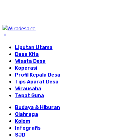
Liputan Utama
Desa Kita
Wisata Desa
Koperasi
Profil Kepala Desa
Tips Aparat Desa
Wirausaha
Tepat Guna
Budaya & Hiburan
Olahraga
Kolom
Infografis
SJD