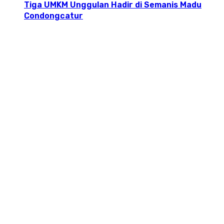
Tiga UMKM Unggulan Hadir di Semanis Madu
Condongcatur