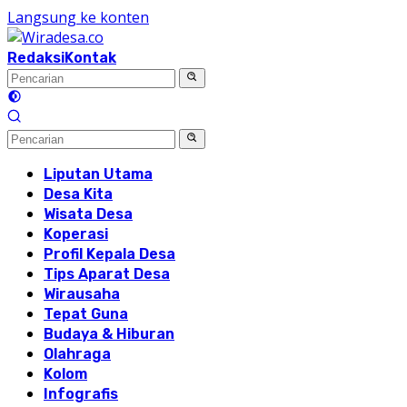
Langsung ke konten
Redaksi
Kontak
Liputan Utama
Desa Kita
Wisata Desa
Koperasi
Profil Kepala Desa
Tips Aparat Desa
Wirausaha
Tepat Guna
Budaya & Hiburan
Olahraga
Kolom
Infografis