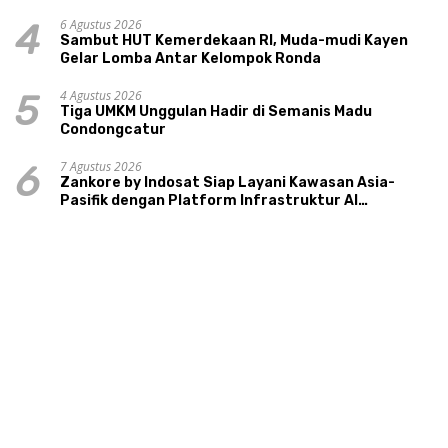
Warga Ngipikrejo 1
6 Agustus 2026
4
Sambut HUT Kemerdekaan RI, Muda-mudi Kayen
Gelar Lomba Antar Kelompok Ronda
4 Agustus 2026
5
Tiga UMKM Unggulan Hadir di Semanis Madu
Condongcatur
7 Agustus 2026
6
Zankore by Indosat Siap Layani Kawasan Asia-
Pasifik dengan Platform Infrastruktur AI
Terintegerasi