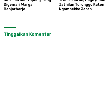
Jathilan dan Topeng Ireng
Tradisi Suran, Paguyuban
Digemari Warga
Jathilan Turonggo Katon
Banjarharjo
Ngombekke Jaran
Tinggalkan Komentar