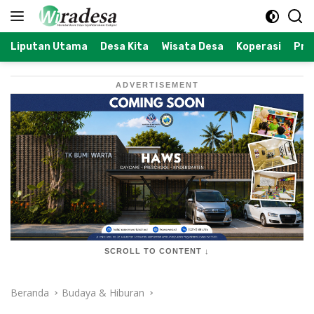
Langsung
ke
konten
Liputan Utama
Desa Kita
Wisata Desa
Koperasi
Prof
ADVERTISEMENT
SCROLL TO CONTENT ↓
Beranda
Budaya & Hiburan