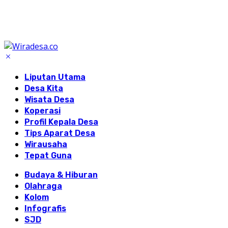
Liputan Utama
Desa Kita
Wisata Desa
Koperasi
Profil Kepala Desa
Tips Aparat Desa
Wirausaha
Tepat Guna
Budaya & Hiburan
Olahraga
Kolom
Infografis
SJD