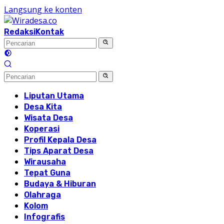
Langsung ke konten
Redaksi
Kontak
Liputan Utama
Desa Kita
Wisata Desa
Koperasi
Profil Kepala Desa
Tips Aparat Desa
Wirausaha
Tepat Guna
Budaya & Hiburan
Olahraga
Kolom
Infografis