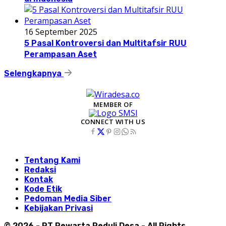
16 September 2025
5 Pasal Kontroversi dan Multitafsir RUU
Perampasan Aset
Selengkapnya
MEMBER OF
CONNECT WITH US
Tentang Kami
Redaksi
Kontak
Kode Etik
Pedoman Media Siber
Kebijakan Privasi
© 2026 - PT Pewarta Peduli Desa - All Rights