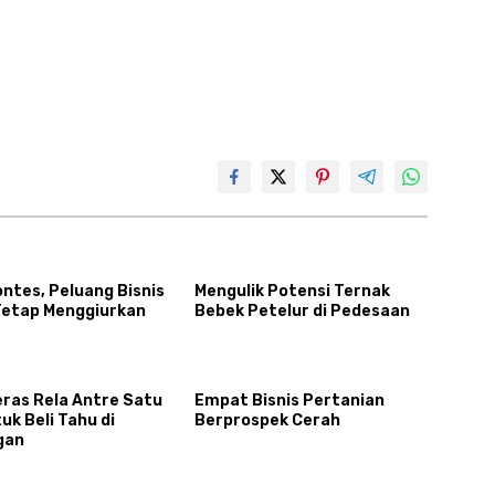
ntes, Peluang Bisnis
Mengulik Potensi Ternak
Tetap Menggiurkan
Bebek Petelur di Pedesaan
eras Rela Antre Satu
Empat Bisnis Pertanian
k Beli Tahu di
Berprospek Cerah
gan