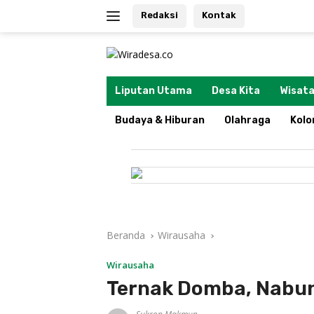
Langsung
Redaksi
Kontak
ke
konten
tutup
Liputan Utama
Desa Kita
Wisata
Budaya & Hiburan
Olahraga
Kol
Beranda
Wirausaha
Wirausaha
Ternak Domba, Nabun