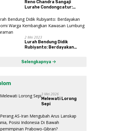
Reno Chandra Sangaji
Lurahe Condongcatur:
Bekerja Keras, Nikmati
Proses, Dengarkan Suara
Masyarakat, dan Syukuri
Hasil
2 Mei 2023
Lurah Bendung Didik
Rubiyanto: Berdayakan
Ekonomi Warga Kembangkan
Kawasan Lumbung
Selengkapnya
Mataraman
olom
3 Mei 2026
Melewati Lorong
Sepi