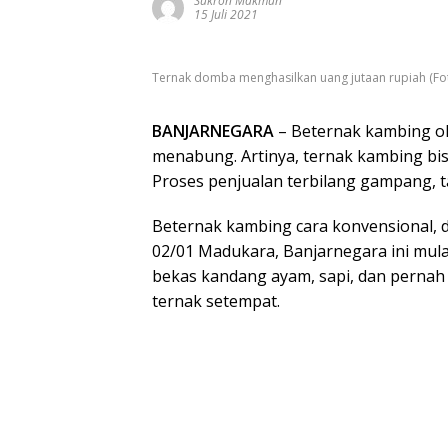
Sukron Makmun
15 Juli 2021
Ternak domba menghasilkan uang jutaan rupiah (Fo
BANJARNEGARA
– Beternak kambing ol
menabung. Artinya, ternak kambing bis
Proses penjualan terbilang gampang, ta
Beternak kambing cara konvensional, 
02/01 Madukara, Banjarnegara ini mul
bekas kandang ayam, sapi, dan pernah
ternak setempat.