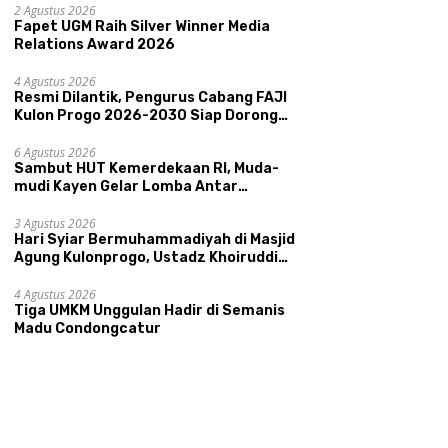
Pariwisata, dan Ekologi Klaten
2 Agustus 2026
Fapet UGM Raih Silver Winner Media
Relations Award 2026
4 Agustus 2026
Resmi Dilantik, Pengurus Cabang FAJI
Kulon Progo 2026-2030 Siap Dorong
Prestasi dan Sektor Sport Tourism
Sungai Progo
6 Agustus 2026
Sambut HUT Kemerdekaan RI, Muda-
mudi Kayen Gelar Lomba Antar
Kelompok Ronda
3 Agustus 2026
Hari Syiar Bermuhammadiyah di Masjid
Agung Kulonprogo, Ustadz Khoiruddin
Bashori: Faktor Utama Keluarga
Sakinah Adalah Agama
4 Agustus 2026
Tiga UMKM Unggulan Hadir di Semanis
Madu Condongcatur