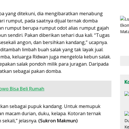
a yang ditekuni, dia mengibaratkan menabung
cari rumput, pada saatnya dijual ternak domba
an rumput berupa rumput odot alias rumput gajah
un sendiri. Pakan diberikan sehari dua kali. “Tugas
 sesekali angon, dan bersihkan kandang,” ucapnya.
ditambah limbah buah salak yang tak layak jual.
omba, keluarga Ridwan juga mengelola kebun salak.
epakan salak pondoh milik para juragan. Daripada
aatkan sebagai pakan domba.
K
owo Bisa Beli Rumah
atkan sebagai pupuk kandang. Untuk memupuk
 macam durian, duku, kelapa. Kotoran ternak
sekali,” jelasnya.
(Sukron Makmun)