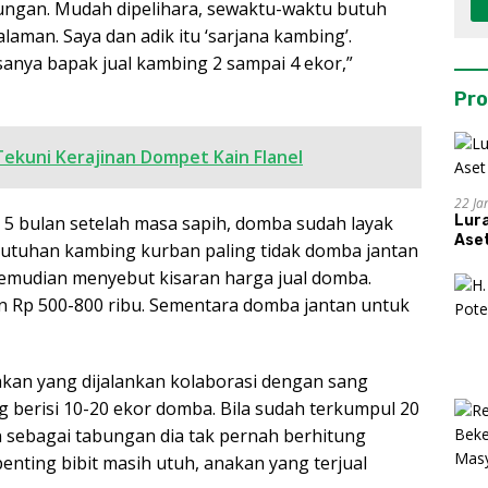
bungan. Mudah dipelihara, sewaktu-waktu butuh
laman. Saya dan adik itu ‘sarjana kambing’.
sanya bapak jual kambing 2 sampai 4 ekor,”
Pro
Tekuni Kerajinan Dompet Kain Flanel
22 Ja
 5 bulan setelah masa sapih, domba sudah layak
Lur
Aset
utuhan kambing kurban paling tidak domba jantan
 kemudian menyebut kisaran harga jual domba.
n Rp 500-800 ribu. Sementara domba jantan untuk
akan yang dijalankan kolaborasi dengan sang
 berisi 10-20 ekor domba. Bila sudah terkumpul 20
an sebagai tabungan dia tak pernah berhitung
penting bibit masih utuh, anakan yang terjual