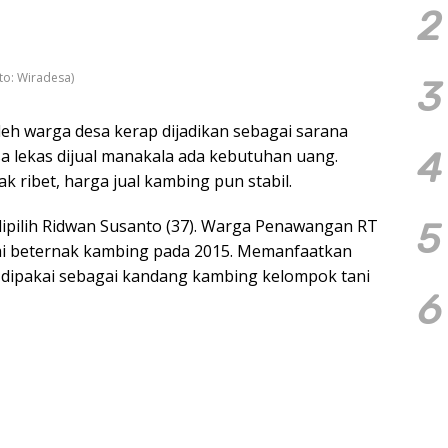
2
to: Wiradesa)
3
eh warga desa kerap dijadikan sebagai sarana
a lekas dijual manakala ada kebutuhan uang.
4
k ribet, harga jual kambing pun stabil.
dipilih Ridwan Susanto (37). Warga Penawangan RT
5
ai beternak kambing pada 2015. Memanfaatkan
 dipakai sebagai kandang kambing kelompok tani
6