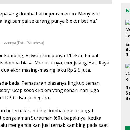
W
 sepasang domba batur jenis merino. Menyusul
a lagi sampai sekarang punya 6 ekor betina,”
araannya (Foto: Wiradesa)
E
Se
r kambing, Ridwan kini punya 11 ekor. Empat
Bu
enis domba biasa. Menurutnya, menjelang Hari Raya
dua ekor masing-masing laku Rp 2,5 juta.
beda-beda. Pemasaran biasanya lingkup teman.
D
ar,” ucap sosok kalem yang sehari-hari juga
S
B di DPRD Banjarnegara.
Be
wan beternak kambing domba dirasa sangat
 pengalaman Suratman (60), bapaknya, ketika
lalu mengandalkan jual ternak kambing pada saat