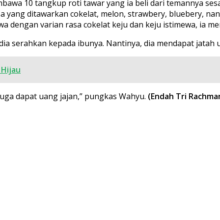
awa 10 tangkup roti tawar yang ia beli dari temannya ses
sa yang ditawarkan cokelat, melon, strawbery, bluebery, n
 dengan varian rasa cokelat keju dan keju istimewa, ia mem
ia serahkan kepada ibunya. Nantinya, dia mendapat jatah ua
Hijau
juga dapat uang jajan,” pungkas Wahyu.
(Endah Tri Rachman