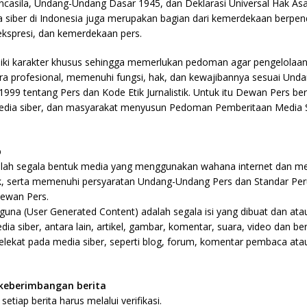
ancasila, Undang-Undang Dasar 1945, dan Deklarasi Universal Hak As
 siber di Indonesia juga merupakan bagian dari kemerdekaan berpen
kspresi, dan kemerdekaan pers.
liki karakter khusus sehingga memerlukan pedoman agar pengelolaa
ra profesional, memenuhi fungsi, hak, dan kewajibannya sesuai Un
99 tentang Pers dan Kode Etik Jurnalistik. Untuk itu Dewan Pers be
media siber, dan masyarakat menyusun Pedoman Pemberitaan Media S
p
dalah segala bentuk media yang menggunakan wahana internet dan m
tik, serta memenuhi persyaratan Undang-Undang Pers dan Standar Pe
Dewan Pers.
gguna (User Generated Content) adalah segala isi yang dibuat dan atau
ia siber, antara lain, artikel, gambar, komentar, suara, video dan be
lekat pada media siber, seperti blog, forum, komentar pembaca ata
n keberimbangan berita
setiap berita harus melalui verifikasi.