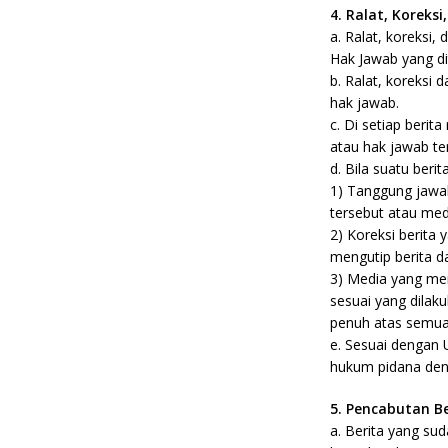
4. Ralat, Koreks
a. Ralat, koreksi
Hak Jawab yang d
b. Ralat, koreksi 
hak jawab.
c. Di setiap berit
atau hak jawab te
d. Bila suatu beri
1) Tanggung jawab
tersebut atau med
2) Koreksi berita 
mengutip berita da
3) Media yang men
sesuai yang dilak
penuh atas semua a
e. Sesuai dengan 
hukum pidana dend
5. Pencabutan Be
a. Berita yang sud