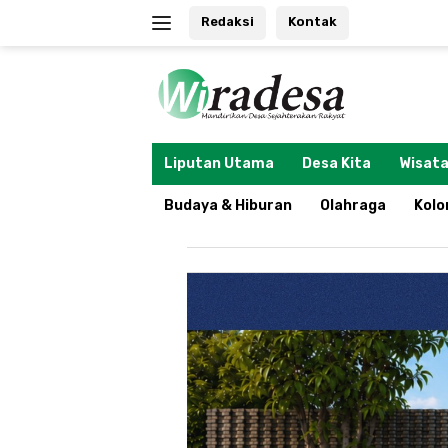
Langsung
Redaksi
Kontak
ke
konten
tutup
Liputan Utama
Desa Kita
Wisata
Budaya & Hiburan
Olahraga
Kol