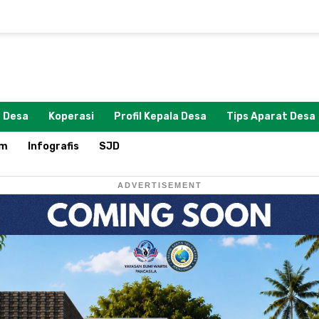
 Desa
Koperasi
Profil Kepala Desa
Tips Aparat Desa
om
Infografis
SJD
ADVERTISEMENT