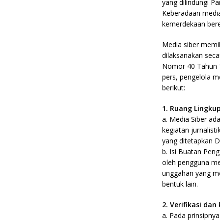
yang dilindungi P
Keberadaan media
kemerdekaan bere
Media siber memi
dilaksanakan seca
Nomor 40 Tahun 19
pers, pengelola 
berikut:
1. Ruang Lingku
a. Media Siber a
kegiatan jurnalis
yang ditetapkan 
b. Isi Buatan Pen
oleh pengguna med
unggahan yang me
bentuk lain.
2. Verifikasi da
a. Pada prinsipnya 