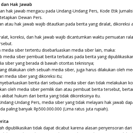
i, dan Hak Jawab
, dan hak jawab mengacu pada Undang-Undang Pers, Kode Etik Jurnali
itetapkan Dewan Pers.
dan atau hak jawab wajib ditautkan pada berita yang diralat, dikoreksi 
a ralat, koreksi, dan hak jawab wajib dicantumkan waktu pemuatan rala
rsebut.
ta media siber tertentu disebarluaskan media siber lain, maka:
 media siber pembuat berita terbatas pada berita yang dipublikasikan
ia siber yang berada di bawah otoritas teknisnya;
yang dilakukan oleh sebuah media siber, juga harus dilakukan oleh med
ri media siber yang dikoreksi itu;
yebarluaskan berita dari sebuah media siber dan tidak melakukan kor
ukan oleh media siber pemilik dan atau pembuat berita tersebut, ber
kibat hukum dari berita yang tidak dikoreksinya itu.
Undang-Undang Pers, media siber yang tidak melayani hak jawab dapat
a paling banyak Rp500.000.000 (Lima ratus juta rupiah).
rita
ah dipublikasikan tidak dapat dicabut karena alasan penyensoran dari 