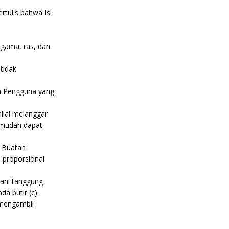
rtulis bahwa Isi
agama, ras, dan
tidak
an Pengguna yang
ilai melanggar
n mudah dapat
i Buatan
 proporsional
ebani tanggung
a butir (c).
 mengambil