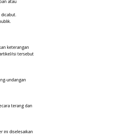
rban atau
 dicabut.
ublik.
mkan keterangan
rtikel/isi tersebut
dang-undangan
ecara terang dan
 ini diselesaikan