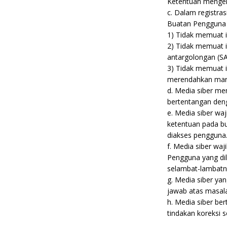
Ketentuan mengenai
c. Dalam registra
Buatan Pengguna y
1) Tidak memuat is
2) Tidak memuat i
antargolongan (SA
3) Tidak memuat is
merendahkan marta
d. Media siber m
bertentangan denga
e. Media siber w
ketentuan pada bu
diakses pengguna
f. Media siber wa
Pengguna yang dil
selambat-lambatny
g. Media siber yan
jawab atas masala
h. Media siber be
tindakan koreksi 