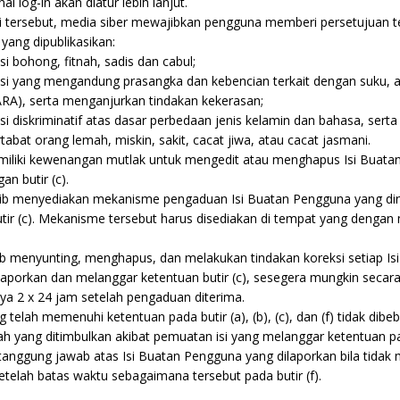
 log-in akan diatur lebih lanjut.
si tersebut, media siber mewajibkan pengguna memberi persetujuan te
ang dipublikasikan:
i bohong, fitnah, sadis dan cabul;
si yang mengandung prasangka dan kebencian terkait dengan suku, 
RA), serta menganjurkan tindakan kekerasan;
i diskriminatif atas dasar perbedaan jenis kelamin dan bahasa, serta 
bat orang lemah, miskin, sakit, cacat jiwa, atau cacat jasmani.
emiliki kewenangan mutlak untuk mengedit atau menghapus Isi Buat
n butir (c).
ajib menyediakan mekanisme pengaduan Isi Buatan Pengguna yang din
tir (c). Mekanisme tersebut harus disediakan di tempat yang denga
.
jib menyunting, menghapus, dan melakukan tindakan koreksi setiap Is
aporkan dan melanggar ketentuan butir (c), sesegera mungkin secara
a 2 x 24 jam setelah pengaduan diterima.
g telah memenuhi ketentuan pada butir (a), (b), (c), dan (f) tidak dib
h yang ditimbulkan akibat pemuatan isi yang melanggar ketentuan pad
rtanggung jawab atas Isi Buatan Pengguna yang dilaporkan bila tidak
setelah batas waktu sebagaimana tersebut pada butir (f).