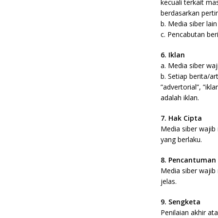
kecuali terkait m
berdasarkan perti
b. Media siber lai
c. Pencabutan ber
6. Iklan
a. Media siber wa
b. Setiap berita/
”advertorial”, ”ik
adalah iklan.
7. Hak Cipta
Media siber waji
yang berlaku.
8. Pencantuman
Media siber waji
jelas.
9. Sengketa
Penilaian akhir a