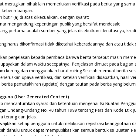
pat merugikan pihak lain memerlukan verifikasi pada berita yang sa
an keberimbangan.
 butir (a) di atas dikecualikan, dengan syarat:
enar mengandung kepentingan publik yang bersifat mendesak;
yang pertama adalah sumber yang jelas disebutkan identitasnya, kred
yang harus dikonfirmasi tidak diketahui keberadaannya dan atau tidak
kan penjelasan kepada pembaca bahwa berita tersebut masih memerl
 diupayakan dalam waktu secepatnya. Penjelasan dimuat pada bagian ak
am kurung dan menggunakan huruf miring.Setelah memuat berita sesu
eneruskan upaya verifikasi, dan setelah verifikasi didapatkan, hasil ver
berita pemutakhiran (update) dengan tautan pada berita yang belum t
ngguna (User Generated Content)
jib mencantumkan syarat dan ketentuan mengenai Isi Buatan Penggu
an Undang-Undang No. 40 tahun 1999 tentang Pers dan Kode Etik Jur
a terang dan jelas.
ewajibkan setiap pengguna untuk melakukan registrasi keanggotaan 
lebih dahulu untuk dapat mempublikasikan semua bentuk Isi Buatan P