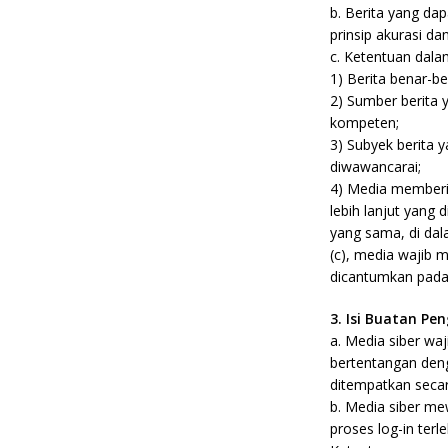
b. Berita yang da
prinsip akurasi d
c. Ketentuan dalam
1) Berita benar-b
2) Sumber berita 
kompeten;
3) Subyek berita 
diwawancarai;
4) Media memberi
lebih lanjut yang
yang sama, di dal
(c), media wajib m
dicantumkan pada 
3. Isi Buatan Pe
a. Media siber wa
bertentangan deng
ditempatkan secar
b. Media siber m
proses log-in ter