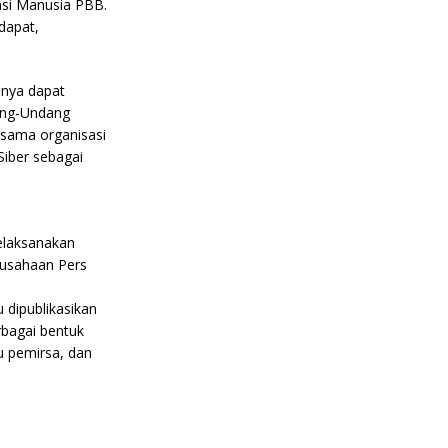
asi Manusia PBB.
dapat,
nnya dapat
dang-Undang
rsama organisasi
iber sebagai
elaksanakan
rusahaan Pers
 dipublikasikan
rbagai bentuk
u pemirsa, dan