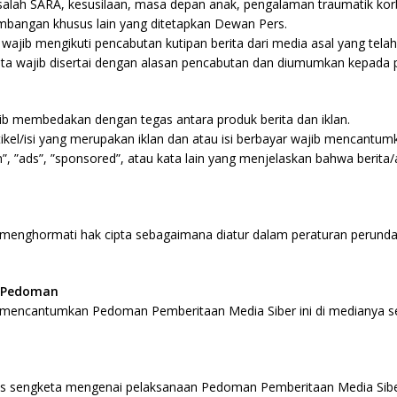
asalah SARA, kesusilaan, masa depan anak, pengalaman traumatik ko
mbangan khusus lain yang ditetapkan Dewan Pers.
n wajib mengikuti pencabutan kutipan berita dari media asal yang telah
ita wajib disertai dengan alasan pencabutan dan diumumkan kepada p
jib membedakan dengan tegas antara produk berita dan iklan.
artikel/isi yang merupakan iklan dan atau isi berbayar wajib mencantu
lan”, ”ads”, ”sponsored”, atau kata lain yang menjelaskan bahwa berita/a
b menghormati hak cipta sebagaimana diatur dalam peraturan perun
 Pedoman
b mencantumkan Pedoman Pemberitaan Media Siber ini di medianya s
tas sengketa mengenai pelaksanaan Pedoman Pemberitaan Media Siber