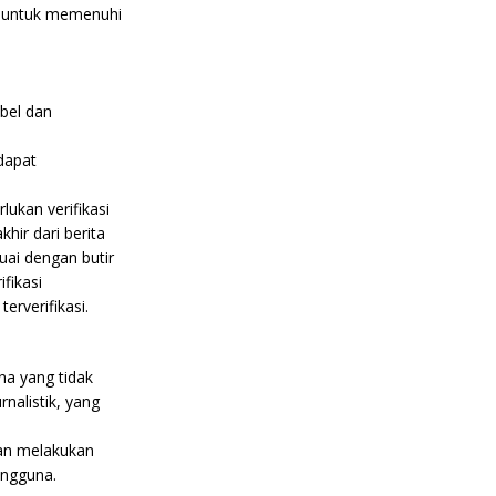
ma untuk memenuhi
ibel dan
 dapat
ukan verifikasi
hir dari berita
ai dengan butir
ifikasi
erverifikasi.
na yang tidak
nalistik, yang
dan melakukan
engguna.