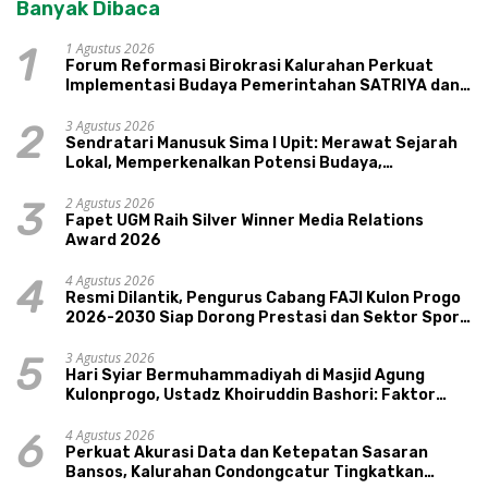
Banyak Dibaca
1 Agustus 2026
1
Forum Reformasi Birokrasi Kalurahan Perkuat
Implementasi Budaya Pemerintahan SATRIYA dan
Nilai Kepamongan DIY
3 Agustus 2026
2
Sendratari Manusuk Sima I Upit: Merawat Sejarah
Lokal, Memperkenalkan Potensi Budaya,
Pariwisata, dan Ekologi Klaten
2 Agustus 2026
3
Fapet UGM Raih Silver Winner Media Relations
Award 2026
4 Agustus 2026
4
Resmi Dilantik, Pengurus Cabang FAJI Kulon Progo
2026-2030 Siap Dorong Prestasi dan Sektor Sport
Tourism Sungai Progo
3 Agustus 2026
5
Hari Syiar Bermuhammadiyah di Masjid Agung
Kulonprogo, Ustadz Khoiruddin Bashori: Faktor
Utama Keluarga Sakinah Adalah Agama
4 Agustus 2026
6
Perkuat Akurasi Data dan Ketepatan Sasaran
Bansos, Kalurahan Condongcatur Tingkatkan