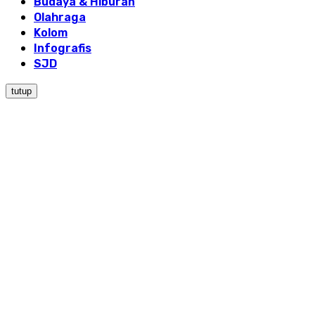
Budaya & Hiburan
Olahraga
Kolom
Infografis
SJD
tutup