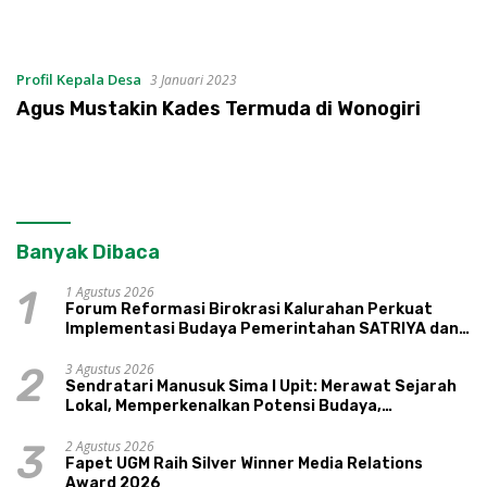
Profil Kepala Desa
3 Januari 2023
Agus Mustakin Kades Termuda di Wonogiri
Banyak Dibaca
1 Agustus 2026
1
Forum Reformasi Birokrasi Kalurahan Perkuat
Implementasi Budaya Pemerintahan SATRIYA dan
Nilai Kepamongan DIY
3 Agustus 2026
2
Sendratari Manusuk Sima I Upit: Merawat Sejarah
Lokal, Memperkenalkan Potensi Budaya,
Pariwisata, dan Ekologi Klaten
2 Agustus 2026
3
Fapet UGM Raih Silver Winner Media Relations
Award 2026