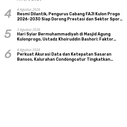
4 Agustus 2026
4
Resmi Dilantik, Pengurus Cabang FAJI Kulon Progo
2026-2030 Siap Dorong Prestasi dan Sektor Sport
Tourism Sungai Progo
3 Agustus 2026
5
Hari Syiar Bermuhammadiyah di Masjid Agung
Kulonprogo, Ustadz Khoiruddin Bashori: Faktor
Utama Keluarga Sakinah Adalah Agama
4 Agustus 2026
6
Perkuat Akurasi Data dan Ketepatan Sasaran
Bansos, Kalurahan Condongcatur Tingkatkan
Kapasitas 30 Agen Perlinsos