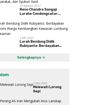
19 Agustus 2023
Reno Chandra Sangaji
Lurahe Condongcatur:
Bekerja Keras, Nikmati
Proses, Dengarkan Suara
Masyarakat, dan Syukuri
Hasil
2 Mei 2023
Lurah Bendung Didik
Rubiyanto: Berdayakan
Ekonomi Warga Kembangkan
Kawasan Lumbung
Selengkapnya
Mataraman
olom
3 Mei 2026
Melewati Lorong
Sepi