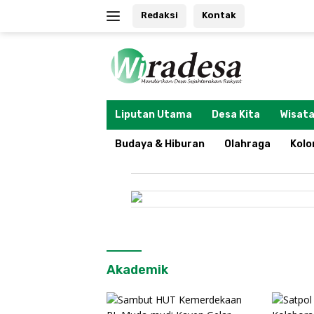
Langsung
Redaksi
Kontak
ke
konten
tutup
Liputan Utama
Desa Kita
Wisata
Budaya & Hiburan
Olahraga
Kol
Akademik