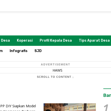
 Desa
Koperasi
Profil Kepala Desa
Tips Aparat Desa
om
Infografis
SJD
ADVERTISEMENT
SCROLL TO CONTENT ↓
Ban
1