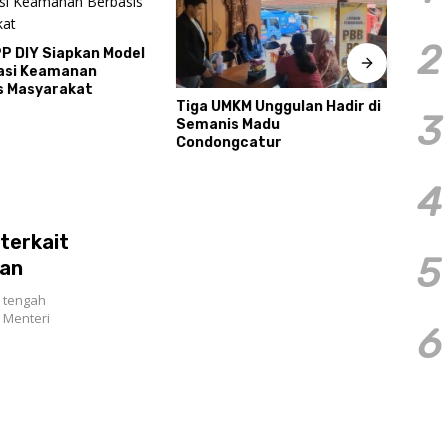
2
Perkuat Akurasi Data dan
Resm
KM Unggulan Hadir di
Ketepatan Sasaran Bansos,
Caba
3
s Madu
Kalurahan Condongcatur
2026
gcatur
Tingkatkan Kapasitas 30
Pres
Agen Perlinsos
Tour
4
terkait
5
tan
 tengah
 Menteri
6