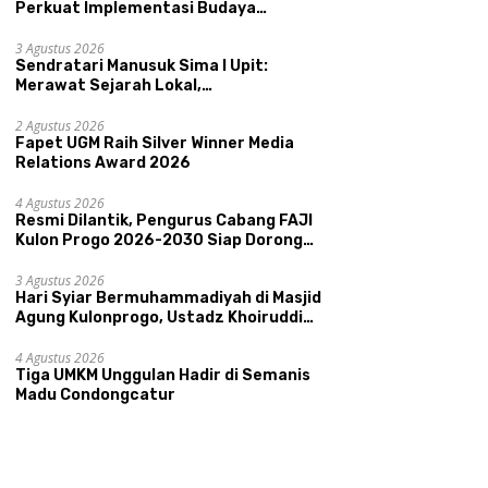
Perkuat Implementasi Budaya
Pemerintahan SATRIYA dan Nilai
Kepamongan DIY
3 Agustus 2026
Sendratari Manusuk Sima I Upit:
Merawat Sejarah Lokal,
Memperkenalkan Potensi Budaya,
i Dilantik, Pengurus
Sendratari Manusuk Sima I
H
Pariwisata, dan Ekologi Klaten
ng FAJI Kulon Progo
2 Agustus 2026
Upit: Merawat Sejarah Lokal,
B
Fapet UGM Raih Silver Winner Media
-2030 Siap Dorong
Memperkenalkan Potensi
A
Relations Award 2026
tasi dan Sektor Sport
Budaya, Pariwisata, dan
K
ism Sungai Progo
Ekologi Klaten
U
4 Agustus 2026
A
Resmi Dilantik, Pengurus Cabang FAJI
Kulon Progo 2026-2030 Siap Dorong
Prestasi dan Sektor Sport Tourism
Sungai Progo
3 Agustus 2026
Hari Syiar Bermuhammadiyah di Masjid
Agung Kulonprogo, Ustadz Khoiruddin
Bashori: Faktor Utama Keluarga
Sakinah Adalah Agama
4 Agustus 2026
Tiga UMKM Unggulan Hadir di Semanis
Madu Condongcatur