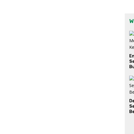
W
E
Se
Bu
D
S
Be