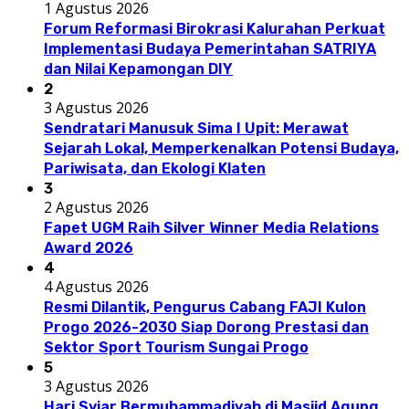
1 Agustus 2026
Forum Reformasi Birokrasi Kalurahan Perkuat
Implementasi Budaya Pemerintahan SATRIYA
dan Nilai Kepamongan DIY
2
3 Agustus 2026
Sendratari Manusuk Sima I Upit: Merawat
Sejarah Lokal, Memperkenalkan Potensi Budaya,
Pariwisata, dan Ekologi Klaten
3
2 Agustus 2026
Fapet UGM Raih Silver Winner Media Relations
Award 2026
4
4 Agustus 2026
Resmi Dilantik, Pengurus Cabang FAJI Kulon
Progo 2026-2030 Siap Dorong Prestasi dan
Sektor Sport Tourism Sungai Progo
5
3 Agustus 2026
Hari Syiar Bermuhammadiyah di Masjid Agung