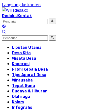
Langsung ke konten
Redaksi
Kontak
Liputan Utama
Desa Kita
Wisata Desa
Koperasi
Profil Kepala Desa
Tips Aparat Desa
Wirausaha
Tepat Guna
Budaya & Hiburan
Olahraga
Kolom
Infografis