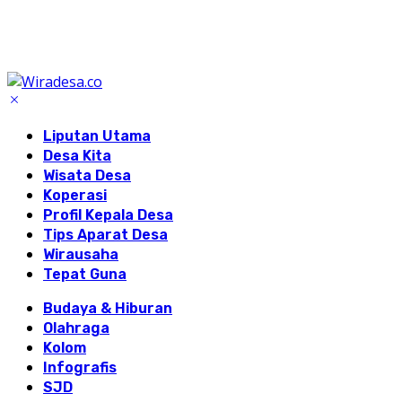
Liputan Utama
Desa Kita
Wisata Desa
Koperasi
Profil Kepala Desa
Tips Aparat Desa
Wirausaha
Tepat Guna
Budaya & Hiburan
Olahraga
Kolom
Infografis
SJD