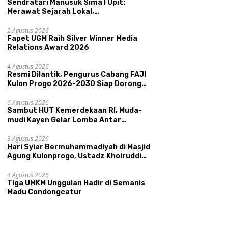
Sendratari Manusuk Sima I Upit:
Merawat Sejarah Lokal,
Memperkenalkan Potensi Budaya,
Pariwisata, dan Ekologi Klaten
2 Agustus 2026
Fapet UGM Raih Silver Winner Media
Relations Award 2026
4 Agustus 2026
Resmi Dilantik, Pengurus Cabang FAJI
Kulon Progo 2026-2030 Siap Dorong
Prestasi dan Sektor Sport Tourism
Sungai Progo
6 Agustus 2026
Sambut HUT Kemerdekaan RI, Muda-
mudi Kayen Gelar Lomba Antar
Kelompok Ronda
3 Agustus 2026
Hari Syiar Bermuhammadiyah di Masjid
Agung Kulonprogo, Ustadz Khoiruddin
Bashori: Faktor Utama Keluarga
Sakinah Adalah Agama
4 Agustus 2026
Tiga UMKM Unggulan Hadir di Semanis
Madu Condongcatur