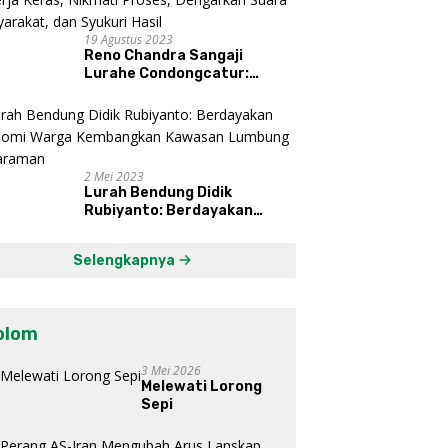
19 Agustus 2023
Reno Chandra Sangaji
Lurahe Condongcatur:
Bekerja Keras, Nikmati
Proses, Dengarkan Suara
Masyarakat, dan Syukuri
Hasil
2 Mei 2023
Lurah Bendung Didik
Rubiyanto: Berdayakan
Ekonomi Warga Kembangkan
Kawasan Lumbung
Selengkapnya
Mataraman
olom
3 Mei 2026
Melewati Lorong
Sepi