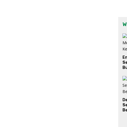
W
E
Se
Bu
D
S
Be