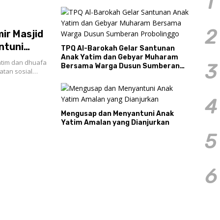
1
2
ir Masjid
ntuni
TPQ Al-Barokah Gelar Santunan
Anak Yatim dan Gebyar Muharam
tim dan dhuafa
3
Bersama Warga Dusun Sumberan
atan sosial…
Probolinggo
4
Mengusap dan Menyantuni Anak
Yatim Amalan yang Dianjurkan
5
6