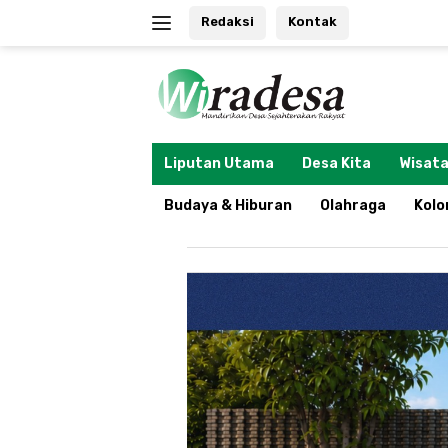
Langsung
Redaksi
Kontak
ke
konten
tutup
Liputan Utama
Desa Kita
Wisata
Budaya & Hiburan
Olahraga
Kol