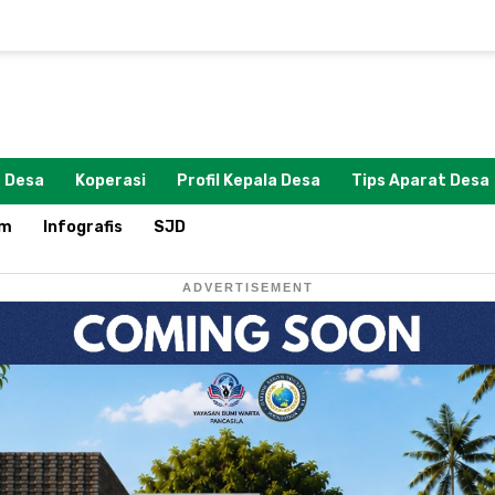
 Desa
Koperasi
Profil Kepala Desa
Tips Aparat Desa
om
Infografis
SJD
ADVERTISEMENT