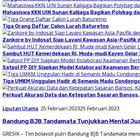
Mahasiswa KKN UIN Sunan Kalijaga Bagikan Polybag da
Tiga Orang Daftar Calon Lurah Baturetno
Zankore by Indosat Siap Layani Kawasan Asia-Pasifik 
Sambut HUT Kemerdekaan RI, Muda-mudi Kayen Gelar
Satpol PP DIY Siapkan Model Kolaborasi Keamanan Be
Tiga UMKM Unggulan Hadir di Semanis Madu Condong
Perkuat Akurasi Data dan Ketepatan Sasaran Bansos,
Liputan Utama
25 Februari 2023
25 Februari 2023
Bandung BJB Tandamata Tunjukkan Mental Juar
GRESIK – Tim bolavoli putri Bandung BJB Tandamata menun