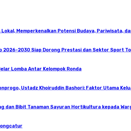
 Lokal, Memperkenalkan Potensi Budaya, Pariwisata, da
go 2026-2030 Siap Dorong Prestasi dan Sektor Sport T
elar Lomba Antar Kelompok Ronda
onprogo, Ustadz Khoiruddin Bashori: Faktor Utama Kel
g dan Bibit Tanaman Sayuran Hortikultura kepada Warg
dongcatur