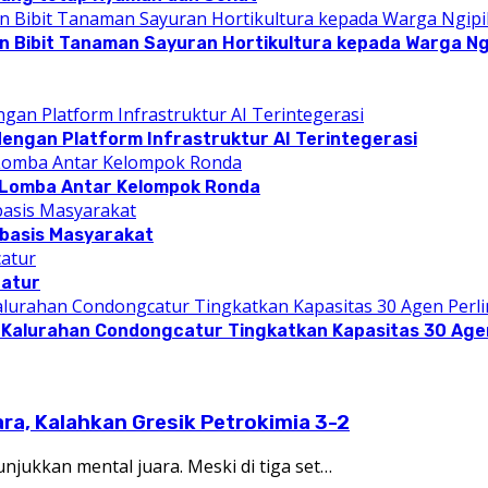
n Bibit Tanaman Sayuran Hortikultura kepada Warga Ngi
dengan Platform Infrastruktur AI Terintegerasi
 Lomba Antar Kelompok Ronda
rbasis Masyarakat
catur
 Kalurahan Condongcatur Tingkatkan Kapasitas 30 Agen
a, Kalahkan Gresik Petrokimia 3-2
jukkan mental juara. Meski di tiga set…