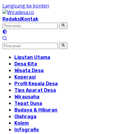
Langsung ke konten
Redaksi
Kontak
Liputan Utama
Desa Kita
Wisata Desa
Koperasi
Profil Kepala Desa
Tips Aparat Desa
Wirausaha
Tepat Guna
Budaya & Hiburan
Olahraga
Kolom
Infografis