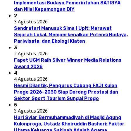
Implementasi Budaya Pemerintahan SATRIYA
dan Nilai Kepamongan DIY
2
3 Agustus 2026
Sendratari Manusuk Sima I Upit: Merawat
Sejarah Lokal, Memperkenalkan Potensi Budaya,
Pariwisata, dan Ekologi Klaten
3
2 Agustus 2026
Fapet UGM Raih Silver Winner Media Relations
Award 2026
4
4 Agustus 2026
Resmi Dilantik, Pengurus Cabang FAJI Kulon
Progo 2026-2030 Siap Dorong Prestasi dan
Sektor Sport Tourism Sungai Progo
5
3 Agustus 2026
Hari Syiar Bermuhammadiyah di Masjid Agung
Kulonprogo, Ustadz Khoiruddin Bashori: Faktor
Utama Keluarga Sakinah Adalah Agama