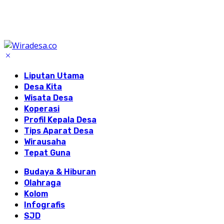
Liputan Utama
Desa Kita
Wisata Desa
Koperasi
Profil Kepala Desa
Tips Aparat Desa
Wirausaha
Tepat Guna
Budaya & Hiburan
Olahraga
Kolom
Infografis
SJD