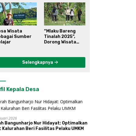
esa Wisata
“Mlaku Bareng
ebagai Sumber
Tinalah 2025”,
lajar
Dorong Wisata
Berkelanjutan di
Kulon Progo
Selengkapnya
fil Kepala Desa
nuari 2026
ah Bangunharjo Nur Hidayat: Optimalkan
 Kalurahan Beri Fasilitas Pelaku UMKM