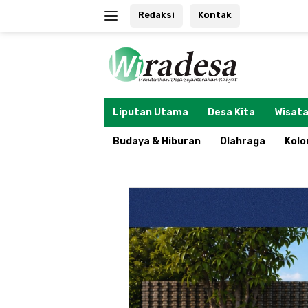
Langsung
Redaksi
Kontak
ke
konten
tutup
Liputan Utama
Desa Kita
Wisata
Budaya & Hiburan
Olahraga
Kol