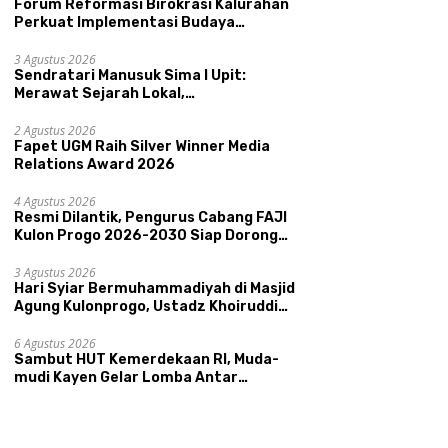
Forum Reformasi Birokrasi Kalurahan
Perkuat Implementasi Budaya
Pemerintahan SATRIYA dan Nilai
Kepamongan DIY
3 Agustus 2026
Sendratari Manusuk Sima I Upit:
Merawat Sejarah Lokal,
Memperkenalkan Potensi Budaya,
 UMKM Unggulan Hadir di
Perkuat Akurasi Data dan
R
Pariwisata, dan Ekologi Klaten
2 Agustus 2026
nis Madu
Ketepatan Sasaran Bansos,
C
Fapet UGM Raih Silver Winner Media
ongcatur
Kalurahan Condongcatur
2
Relations Award 2026
Tingkatkan Kapasitas 30
P
Agen Perlinsos
T
4 Agustus 2026
Resmi Dilantik, Pengurus Cabang FAJI
Kulon Progo 2026-2030 Siap Dorong
Prestasi dan Sektor Sport Tourism
Sungai Progo
3 Agustus 2026
Hari Syiar Bermuhammadiyah di Masjid
Agung Kulonprogo, Ustadz Khoiruddin
Bashori: Faktor Utama Keluarga
Sakinah Adalah Agama
6 Agustus 2026
Sambut HUT Kemerdekaan RI, Muda-
mudi Kayen Gelar Lomba Antar
Kelompok Ronda