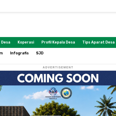
 Desa
Koperasi
Profil Kepala Desa
Tips Aparat Desa
om
Infografis
SJD
ADVERTISEMENT