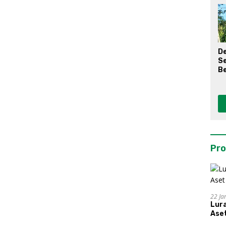
D
S
Be
Pro
22 Ja
Lur
Aset