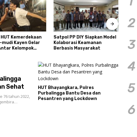
1
2
 HUT Kemerdekaan
Satpol PP DIY Siapkan Model
Tiga
3
a-mudi Kayen Gelar
Kolaborasi Keamanan
Sema
ntar Kelompok
Berbasis Masyarakat
Cond
4
alingga
5
an Sehat
HUT Bhayangkara, Polres
Purbalingga Bantu Desa dan
 76 tahun 2022,
Pesantren yang Lockdown
 gembira…
6