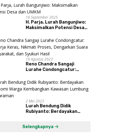
16 September 2025
H. Parja, Lurah Bangunjiwo:
Maksimalkan Potensi Desa
dan UMKM
19 Agustus 2023
Reno Chandra Sangaji
Lurahe Condongcatur:
Bekerja Keras, Nikmati
Proses, Dengarkan Suara
Masyarakat, dan Syukuri
Hasil
2 Mei 2023
Lurah Bendung Didik
Rubiyanto: Berdayakan
Ekonomi Warga Kembangkan
Kawasan Lumbung
Selengkapnya
Mataraman