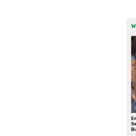
W
E
Se
Bu