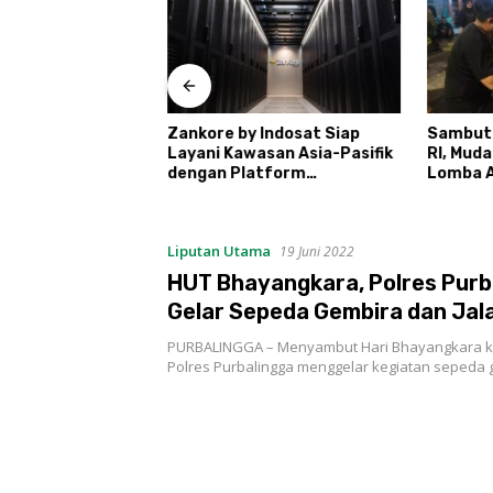
 Daftar Calon
Zankore by Indosat Siap
Sambut
retno
Layani Kawasan Asia-Pasifik
RI, Mud
dengan Platform
Lomba A
Infrastruktur AI
Ronda
Terintegerasi
Liputan Utama
19 Juni 2022
HUT Bhayangkara, Polres Purb
Gelar Sepeda Gembira dan Jal
PURBALINGGA – Menyambut Hari Bhayangkara ke
Polres Purbalingga menggelar kegiatan sepeda