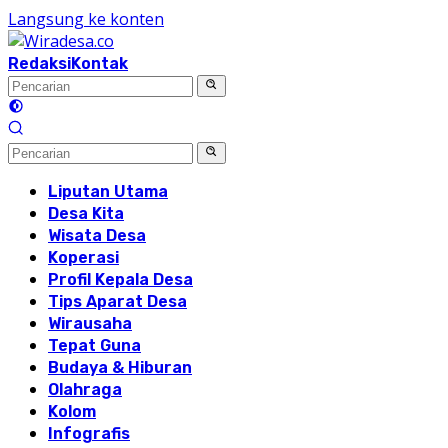
Langsung ke konten
Redaksi
Kontak
Liputan Utama
Desa Kita
Wisata Desa
Koperasi
Profil Kepala Desa
Tips Aparat Desa
Wirausaha
Tepat Guna
Budaya & Hiburan
Olahraga
Kolom
Infografis