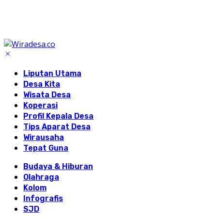
Liputan Utama
Desa Kita
Wisata Desa
Koperasi
Profil Kepala Desa
Tips Aparat Desa
Wirausaha
Tepat Guna
Budaya & Hiburan
Olahraga
Kolom
Infografis
SJD