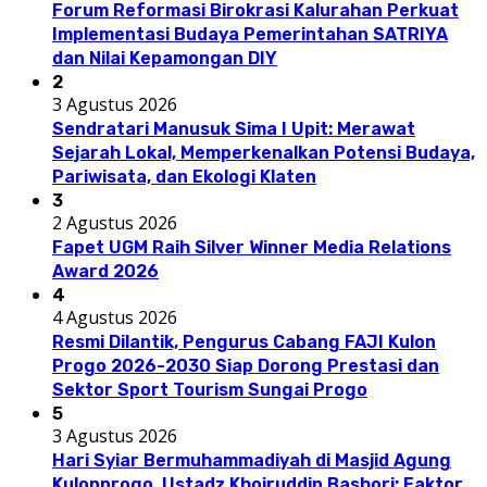
Forum Reformasi Birokrasi Kalurahan Perkuat
Implementasi Budaya Pemerintahan SATRIYA
dan Nilai Kepamongan DIY
2
3 Agustus 2026
Sendratari Manusuk Sima I Upit: Merawat
Sejarah Lokal, Memperkenalkan Potensi Budaya,
Pariwisata, dan Ekologi Klaten
3
2 Agustus 2026
Fapet UGM Raih Silver Winner Media Relations
Award 2026
4
4 Agustus 2026
Resmi Dilantik, Pengurus Cabang FAJI Kulon
Progo 2026-2030 Siap Dorong Prestasi dan
Sektor Sport Tourism Sungai Progo
5
3 Agustus 2026
Hari Syiar Bermuhammadiyah di Masjid Agung
Kulonprogo, Ustadz Khoiruddin Bashori: Faktor