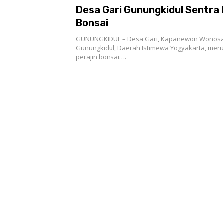
Desa Gari Gunungkidul Sentra 
Bonsai
GUNUNGKIDUL – Desa Gari, Kapanewon Wonosa
Gunungkidul, Daerah Istimewa Yogyakarta, mer
perajin bonsai….