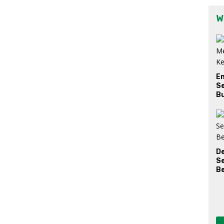
W
E
Se
Bu
D
S
Be