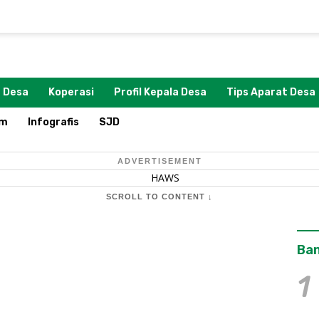
 Desa
Koperasi
Profil Kepala Desa
Tips Aparat Desa
om
Infografis
SJD
ADVERTISEMENT
SCROLL TO CONTENT ↓
Ban
1