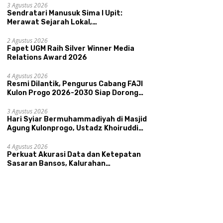
Kepamongan DIY
3 Agustus 2026
Sendratari Manusuk Sima I Upit:
Merawat Sejarah Lokal,
Memperkenalkan Potensi Budaya,
Pariwisata, dan Ekologi Klaten
2 Agustus 2026
Fapet UGM Raih Silver Winner Media
Relations Award 2026
4 Agustus 2026
Resmi Dilantik, Pengurus Cabang FAJI
Kulon Progo 2026-2030 Siap Dorong
Prestasi dan Sektor Sport Tourism
Sungai Progo
3 Agustus 2026
Hari Syiar Bermuhammadiyah di Masjid
Agung Kulonprogo, Ustadz Khoiruddin
Bashori: Faktor Utama Keluarga
Sakinah Adalah Agama
4 Agustus 2026
Perkuat Akurasi Data dan Ketepatan
Sasaran Bansos, Kalurahan
Condongcatur Tingkatkan Kapasitas
30 Agen Perlinsos