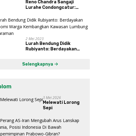
Reno Chandra Sangaji
Lurahe Condongcatur:
Bekerja Keras, Nikmati
Proses, Dengarkan Suara
Masyarakat, dan Syukuri
Hasil
2 Mei 2023
Lurah Bendung Didik
Rubiyanto: Berdayakan
Ekonomi Warga Kembangkan
Kawasan Lumbung
Selengkapnya
Mataraman
olom
3 Mei 2026
Melewati Lorong
Sepi