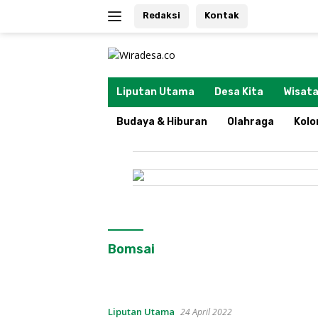
Langsung
Redaksi
Kontak
ke
konten
tutup
Liputan Utama
Desa Kita
Wisata
Budaya & Hiburan
Olahraga
Kol
Bomsai
Liputan Utama
24 April 2022