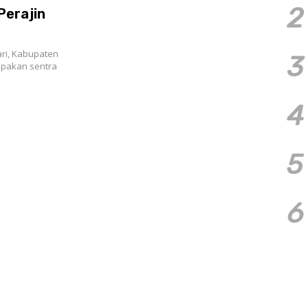
2
Perajin
ri, Kabupaten
3
upakan sentra
4
5
6