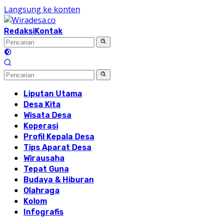
Langsung ke konten
Redaksi
Kontak
Liputan Utama
Desa Kita
Wisata Desa
Koperasi
Profil Kepala Desa
Tips Aparat Desa
Wirausaha
Tepat Guna
Budaya & Hiburan
Olahraga
Kolom
Infografis