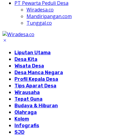
PT Pewarta Peduli Desa
Wiradesa.co
Mandiripangan.com
Tunggal.co
Liputan Utama
Desa Kita
Wisata Desa
Desa Manca Negara
Profil Kepala Desa
Tips Aparat Desa
Wirausaha
Tepat Guna
Budaya & Hiburan
Olahraga
Kolom
Infografis
SJD