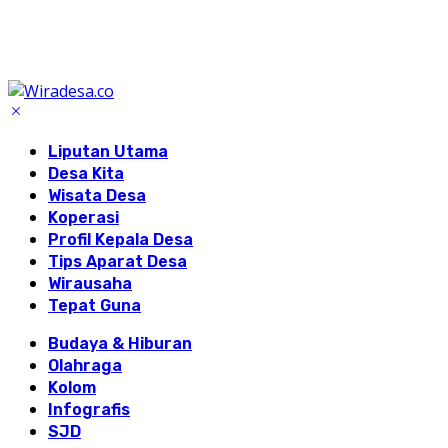
Liputan Utama
Desa Kita
Wisata Desa
Koperasi
Profil Kepala Desa
Tips Aparat Desa
Wirausaha
Tepat Guna
Budaya & Hiburan
Olahraga
Kolom
Infografis
SJD