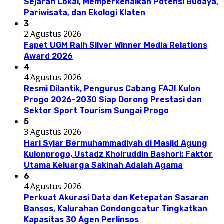
Sejarah Lokal, Memperkenalkan Potensi Budaya,
Pariwisata, dan Ekologi Klaten
3
2 Agustus 2026
Fapet UGM Raih Silver Winner Media Relations
Award 2026
4
4 Agustus 2026
Resmi Dilantik, Pengurus Cabang FAJI Kulon
Progo 2026-2030 Siap Dorong Prestasi dan
Sektor Sport Tourism Sungai Progo
5
3 Agustus 2026
Hari Syiar Bermuhammadiyah di Masjid Agung
Kulonprogo, Ustadz Khoiruddin Bashori: Faktor
Utama Keluarga Sakinah Adalah Agama
6
4 Agustus 2026
Perkuat Akurasi Data dan Ketepatan Sasaran
Bansos, Kalurahan Condongcatur Tingkatkan
Kapasitas 30 Agen Perlinsos