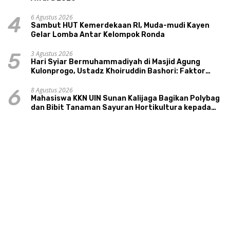
6 Agustus 2026
4
Sambut HUT Kemerdekaan RI, Muda-mudi Kayen
Gelar Lomba Antar Kelompok Ronda
3 Agustus 2026
5
Hari Syiar Bermuhammadiyah di Masjid Agung
Kulonprogo, Ustadz Khoiruddin Bashori: Faktor
Utama Keluarga Sakinah Adalah Agama
8 Agustus 2026
6
Mahasiswa KKN UIN Sunan Kalijaga Bagikan Polybag
dan Bibit Tanaman Sayuran Hortikultura kepada
Warga Ngipikrejo 1