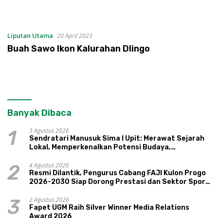
Liputan Utama
20 April 2023
Buah Sawo Ikon Kalurahan Dlingo
Banyak Dibaca
3 Agustus 2026
1
Sendratari Manusuk Sima I Upit: Merawat Sejarah
Lokal, Memperkenalkan Potensi Budaya,
Pariwisata, dan Ekologi Klaten
4 Agustus 2026
2
Resmi Dilantik, Pengurus Cabang FAJI Kulon Progo
2026-2030 Siap Dorong Prestasi dan Sektor Sport
Tourism Sungai Progo
2 Agustus 2026
3
Fapet UGM Raih Silver Winner Media Relations
Award 2026