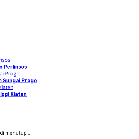
 Perlinsos
m Sungai Progo
logi Klaten
adi menutup…