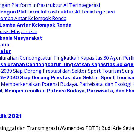
dengan Platform Infrastruktur AI Terintegerasi
 Lomba Antar Kelompok Ronda
rbasis Masyarakat
catur
 Kalurahan Condongcatur Tingkatkan Kapasitas 30 Agen
26-2030 Siap Dorong Prestasi dan Sektor Sport Touris
l, Memperkenalkan Potensi Budaya, Pariwisata, dan Eko
dik 2021
inggal dan Transmigrasi (Wamendes PDTT) Budi Arie Seti