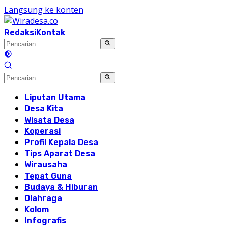
Langsung ke konten
Redaksi
Kontak
Liputan Utama
Desa Kita
Wisata Desa
Koperasi
Profil Kepala Desa
Tips Aparat Desa
Wirausaha
Tepat Guna
Budaya & Hiburan
Olahraga
Kolom
Infografis