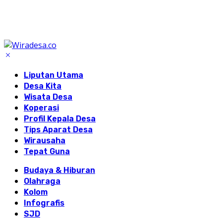
Liputan Utama
Desa Kita
Wisata Desa
Koperasi
Profil Kepala Desa
Tips Aparat Desa
Wirausaha
Tepat Guna
Budaya & Hiburan
Olahraga
Kolom
Infografis
SJD