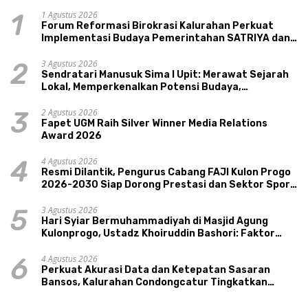
1 Agustus 2026
1
Forum Reformasi Birokrasi Kalurahan Perkuat
Implementasi Budaya Pemerintahan SATRIYA dan
Nilai Kepamongan DIY
3 Agustus 2026
2
Sendratari Manusuk Sima I Upit: Merawat Sejarah
Lokal, Memperkenalkan Potensi Budaya,
Pariwisata, dan Ekologi Klaten
2 Agustus 2026
3
Fapet UGM Raih Silver Winner Media Relations
Award 2026
4 Agustus 2026
4
Resmi Dilantik, Pengurus Cabang FAJI Kulon Progo
2026-2030 Siap Dorong Prestasi dan Sektor Sport
Tourism Sungai Progo
3 Agustus 2026
5
Hari Syiar Bermuhammadiyah di Masjid Agung
Kulonprogo, Ustadz Khoiruddin Bashori: Faktor
Utama Keluarga Sakinah Adalah Agama
4 Agustus 2026
6
Perkuat Akurasi Data dan Ketepatan Sasaran
Bansos, Kalurahan Condongcatur Tingkatkan
Kapasitas 30 Agen Perlinsos