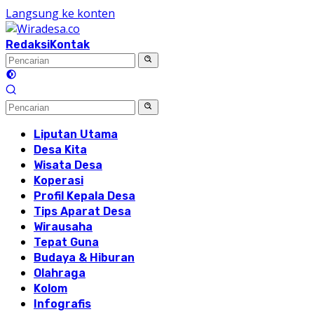
Langsung ke konten
Redaksi
Kontak
Liputan Utama
Desa Kita
Wisata Desa
Koperasi
Profil Kepala Desa
Tips Aparat Desa
Wirausaha
Tepat Guna
Budaya & Hiburan
Olahraga
Kolom
Infografis