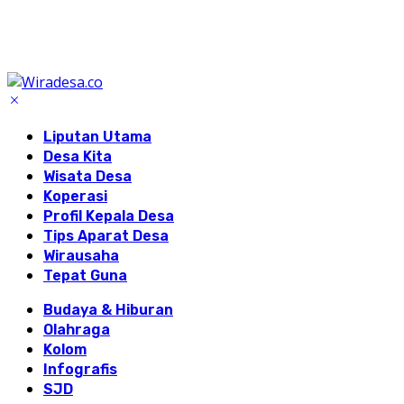
Liputan Utama
Desa Kita
Wisata Desa
Koperasi
Profil Kepala Desa
Tips Aparat Desa
Wirausaha
Tepat Guna
Budaya & Hiburan
Olahraga
Kolom
Infografis
SJD