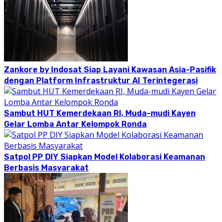
Zankore by Indosat Siap Layani Kawasan Asia-Pasifik
dengan Platform Infrastruktur AI Terintegerasi
Sambut HUT Kemerdekaan RI, Muda-mudi Kayen
Gelar Lomba Antar Kelompok Ronda
Satpol PP DIY Siapkan Model Kolaborasi Keamanan
Berbasis Masyarakat