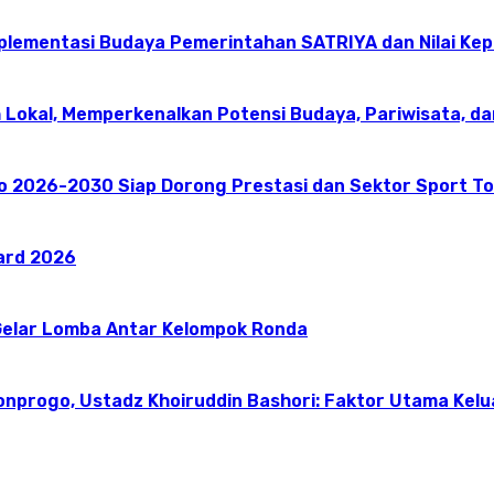
mplementasi Budaya Pemerintahan SATRIYA dan Nilai K
 Lokal, Memperkenalkan Potensi Budaya, Pariwisata, da
go 2026-2030 Siap Dorong Prestasi dan Sektor Sport T
ward 2026
elar Lomba Antar Kelompok Ronda
onprogo, Ustadz Khoiruddin Bashori: Faktor Utama Kel