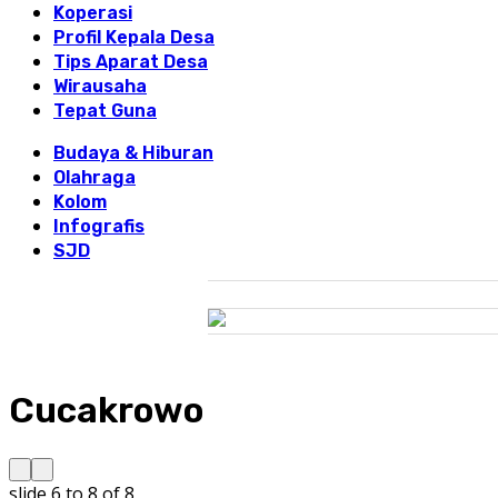
Koperasi
Profil Kepala Desa
Tips Aparat Desa
Wirausaha
Tepat Guna
Budaya & Hiburan
Olahraga
Kolom
Infografis
SJD
Cucakrowo
slide
6 to 8
of 8