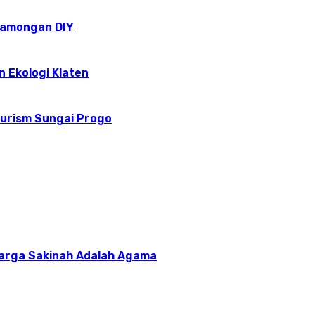
epamongan DIY
n Ekologi Klaten
ourism Sungai Progo
uarga Sakinah Adalah Agama