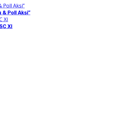
& Poll Aksi”
SC XI