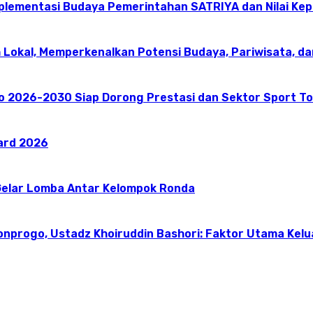
mplementasi Budaya Pemerintahan SATRIYA dan Nilai K
 Lokal, Memperkenalkan Potensi Budaya, Pariwisata, da
go 2026-2030 Siap Dorong Prestasi dan Sektor Sport T
ward 2026
elar Lomba Antar Kelompok Ronda
onprogo, Ustadz Khoiruddin Bashori: Faktor Utama Kel