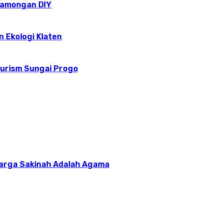
epamongan DIY
n Ekologi Klaten
ourism Sungai Progo
uarga Sakinah Adalah Agama