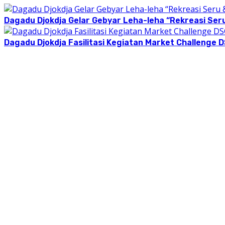
Dagadu Djokdja Gelar Gebyar Leha-leha “Rekreasi Seru 
Dagadu Djokdja Fasilitasi Kegiatan Market Challenge D