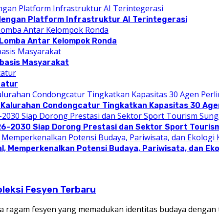
dengan Platform Infrastruktur AI Terintegerasi
 Lomba Antar Kelompok Ronda
rbasis Masyarakat
catur
 Kalurahan Condongcatur Tingkatkan Kapasitas 30 Agen
26-2030 Siap Dorong Prestasi dan Sektor Sport Touris
l, Memperkenalkan Potensi Budaya, Pariwisata, dan Eko
leksi Fesyen Terbaru
 ragam fesyen yang memadukan identitas budaya dengan 