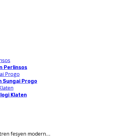
 Perlinsos
m Sungai Progo
logi Klaten
tren fesyen modern….