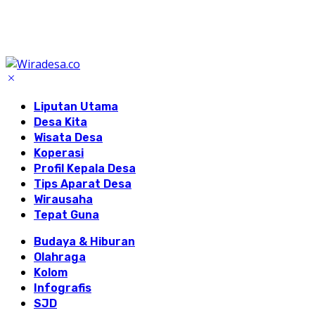
Liputan Utama
Desa Kita
Wisata Desa
Koperasi
Profil Kepala Desa
Tips Aparat Desa
Wirausaha
Tepat Guna
Budaya & Hiburan
Olahraga
Kolom
Infografis
SJD