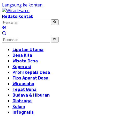
Langsung ke konten
Redaksi
Kontak
Liputan Utama
Desa Kita
Wisata Desa
Koperasi
Profil Kepala Desa
Tips Aparat Desa
Wirausaha
Tepat Guna
Budaya & Hiburan
Olahraga
Kolom
Infografis