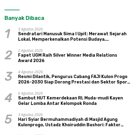
Banyak Dibaca
3 Agustus 2026
1
Sendratari Manusuk Sima I Upit: Merawat Sejarah
Lokal, Memperkenalkan Potensi Budaya,
Pariwisata, dan Ekologi Klaten
2 Agustus 2026
2
Fapet UGM Raih Silver Winner Media Relations
Award 2026
4 Agustus 2026
3
Resmi Dilantik, Pengurus Cabang FAJI Kulon Progo
2026-2030 Siap Dorong Prestasi dan Sektor Sport
Tourism Sungai Progo
6 Agustus 2026
4
Sambut HUT Kemerdekaan RI, Muda-mudi Kayen
Gelar Lomba Antar Kelompok Ronda
3 Agustus 2026
5
Hari Syiar Bermuhammadiyah di Masjid Agung
Kulonprogo, Ustadz Khoiruddin Bashori: Faktor
Utama Keluarga Sakinah Adalah Agama