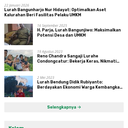
22 Januari 2026
Lurah Bangunharjo Nur Hidayat: Optimalkan Aset
Kalurahan Beri Fasilitas Pelaku UMKM
16 September 2025
H. Parja, Lurah Bangunjiwo: Maksimalkan
Potensi Desa dan UMKM
19 Agustus 2023
Reno Chandra Sangaji Lurahe
Condongcatur: Bekerja Keras, Nikmati
Proses, Dengarkan Suara Masyarakat,
dan Syukuri Hasil
2 Mei 2023
Lurah Bendung Didik Rubiyanto:
Berdayakan Ekonomi Warga Kembangkan
Kawasan Lumbung Mataraman
Selengkapnya