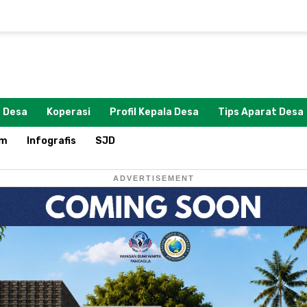
 Desa
Koperasi
Profil Kepala Desa
Tips Aparat Desa
om
Infografis
SJD
ADVERTISEMENT