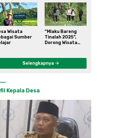
esa Wisata
“Mlaku Bareng
ebagai Sumber
Tinalah 2025”,
lajar
Dorong Wisata
Berkelanjutan di
Kulon Progo
Selengkapnya
fil Kepala Desa