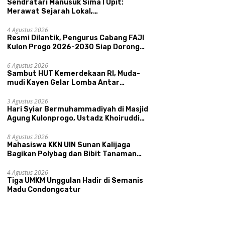
Sendratari Manusuk Sima I Upit:
Merawat Sejarah Lokal,
Memperkenalkan Potensi Budaya,
Pariwisata, dan Ekologi Klaten
4 Agustus 2026
Resmi Dilantik, Pengurus Cabang FAJI
Kulon Progo 2026-2030 Siap Dorong
Prestasi dan Sektor Sport Tourism
Sungai Progo
6 Agustus 2026
Sambut HUT Kemerdekaan RI, Muda-
mudi Kayen Gelar Lomba Antar
Kelompok Ronda
3 Agustus 2026
Hari Syiar Bermuhammadiyah di Masjid
Agung Kulonprogo, Ustadz Khoiruddin
Bashori: Faktor Utama Keluarga
Sakinah Adalah Agama
8 Agustus 2026
Mahasiswa KKN UIN Sunan Kalijaga
Bagikan Polybag dan Bibit Tanaman
Sayuran Hortikultura kepada Warga
Ngipikrejo 1
4 Agustus 2026
Tiga UMKM Unggulan Hadir di Semanis
Madu Condongcatur