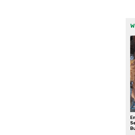
W
E
Se
Bu