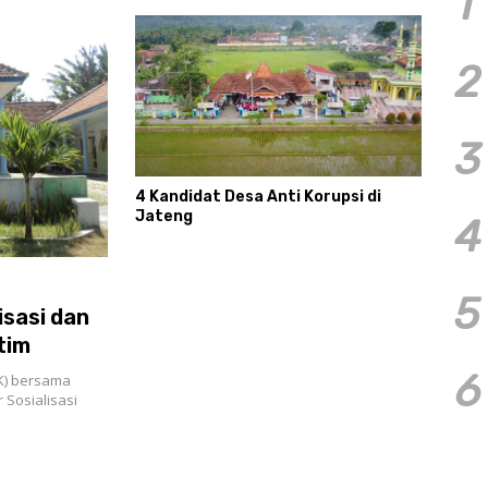
1
2
3
4 Kandidat Desa Anti Korupsi di
Jateng
4
5
isasi dan
tim
6
K) bersama
 Sosialisasi