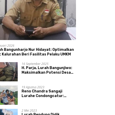
nuari 2026
ah Bangunharjo Nur Hidayat: Optimalkan
 Kalurahan Beri Fasilitas Pelaku UMKM
16 September 2025
H. Parja, Lurah Bangunjiwo:
Maksimalkan Potensi Desa
dan UMKM
19 Agustus 2023
Reno Chandra Sangaji
Lurahe Condongcatur:
Bekerja Keras, Nikmati
Proses, Dengarkan Suara
Masyarakat, dan Syukuri
2 Mei 2023
Hasil
Lurah Bendung Didik