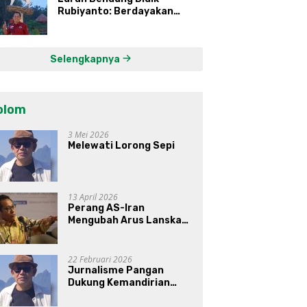
Rubiyanto: Berdayakan
Ekonomi Warga Kembangkan
Kawasan Lumbung
Mataraman
Selengkapnya
olom
3 Mei 2026
Melewati Lorong Sepi
13 April 2026
Perang AS-Iran
Mengubah Arus Lanskap
Dunia, Posisi Indonesia Di
Bawah Kepemimpinan
Prabowo-Gibran?
22 Februari 2026
Jurnalisme Pangan
Dukung Kemandirian
Pangan di Indonesia