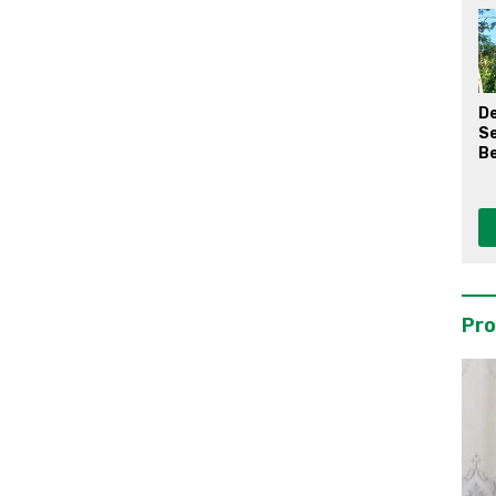
D
S
Be
Pro