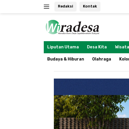
Langsung
Redaksi
Kontak
ke
konten
tutup
Liputan Utama
Desa Kita
Wisata
Budaya & Hiburan
Olahraga
Kol