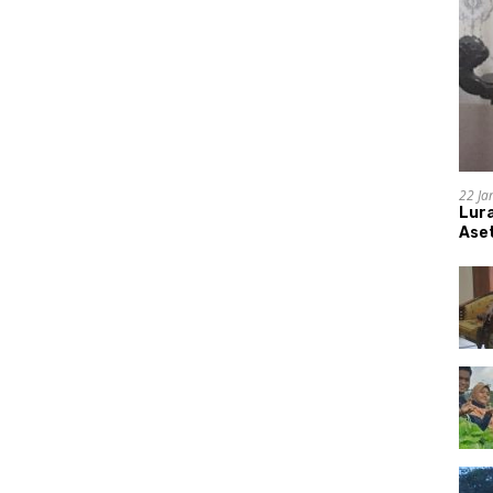
22 Ja
Lur
Aset