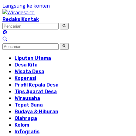
Langsung ke konten
Redaksi
Kontak
Liputan Utama
Desa Kita
Wisata Desa
Koperasi
Profil Kepala Desa
Tips Aparat Desa
Wirausaha
Tepat Guna
Budaya & Hiburan
Olahraga
Kolom
Infografis