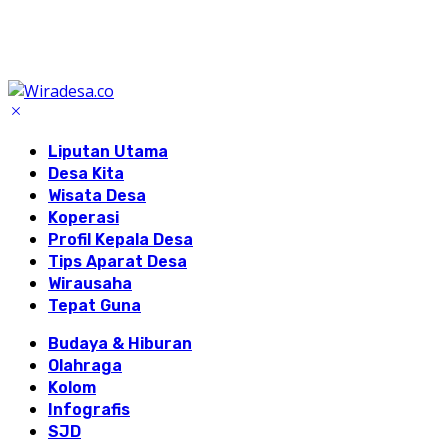
Liputan Utama
Desa Kita
Wisata Desa
Koperasi
Profil Kepala Desa
Tips Aparat Desa
Wirausaha
Tepat Guna
Budaya & Hiburan
Olahraga
Kolom
Infografis
SJD