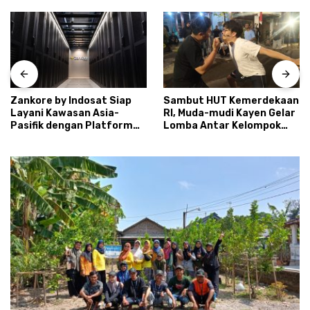
Zankore by Indosat Siap
Sambut HUT Kemerdekaan
Layani Kawasan Asia-
RI, Muda-mudi Kayen Gelar
Pasifik dengan Platform
Lomba Antar Kelompok
Infrastruktur AI
Ronda
Terintegerasi