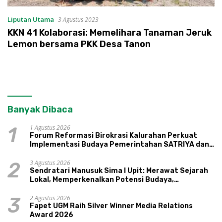
Liputan Utama
3 Agustus 2023
KKN 41 Kolaborasi: Memelihara Tanaman Jeruk
Lemon bersama PKK Desa Tanon
Banyak Dibaca
1 Agustus 2026
1
Forum Reformasi Birokrasi Kalurahan Perkuat
Implementasi Budaya Pemerintahan SATRIYA dan
Nilai Kepamongan DIY
3 Agustus 2026
2
Sendratari Manusuk Sima I Upit: Merawat Sejarah
Lokal, Memperkenalkan Potensi Budaya,
Pariwisata, dan Ekologi Klaten
2 Agustus 2026
3
Fapet UGM Raih Silver Winner Media Relations
Award 2026