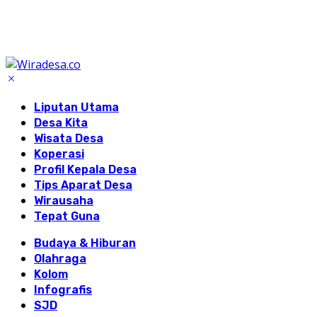
Liputan Utama
Desa Kita
Wisata Desa
Koperasi
Profil Kepala Desa
Tips Aparat Desa
Wirausaha
Tepat Guna
Budaya & Hiburan
Olahraga
Kolom
Infografis
SJD