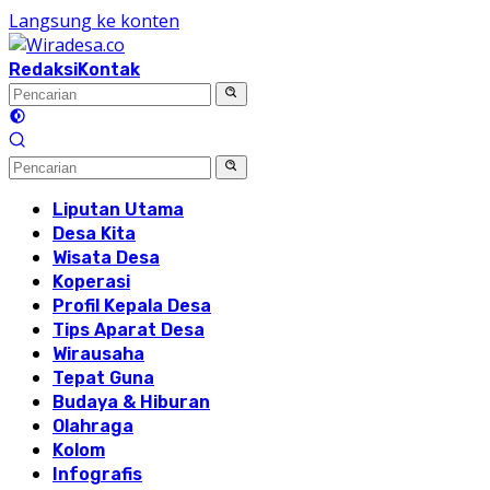
Langsung ke konten
Redaksi
Kontak
Liputan Utama
Desa Kita
Wisata Desa
Koperasi
Profil Kepala Desa
Tips Aparat Desa
Wirausaha
Tepat Guna
Budaya & Hiburan
Olahraga
Kolom
Infografis