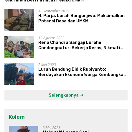
Kalurahan Beri Fasilitas Pelaku UMKM
16 September 2025
H. Parja, Lurah Bangunjiwo: Maksimalkan
Potensi Desa dan UMKM
19 Agustus 2023
Reno Chandra Sangaji Lurahe
Condongcatur: Bekerja Keras, Nikmati
Proses, Dengarkan Suara Masyarakat,
dan Syukuri Hasil
2 Mei 2023
Lurah Bendung Didik Rubiyanto:
Berdayakan Ekonomi Warga Kembangkan
Kawasan Lumbung Mataraman
Selengkapnya
Kolom
3 Mei 2026