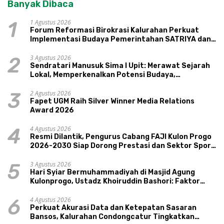
Banyak Dibaca
1 Agustus 2026
1
Forum Reformasi Birokrasi Kalurahan Perkuat
Implementasi Budaya Pemerintahan SATRIYA dan
Nilai Kepamongan DIY
3 Agustus 2026
2
Sendratari Manusuk Sima I Upit: Merawat Sejarah
Lokal, Memperkenalkan Potensi Budaya,
Pariwisata, dan Ekologi Klaten
2 Agustus 2026
3
Fapet UGM Raih Silver Winner Media Relations
Award 2026
4 Agustus 2026
4
Resmi Dilantik, Pengurus Cabang FAJI Kulon Progo
2026-2030 Siap Dorong Prestasi dan Sektor Sport
Tourism Sungai Progo
3 Agustus 2026
5
Hari Syiar Bermuhammadiyah di Masjid Agung
Kulonprogo, Ustadz Khoiruddin Bashori: Faktor
Utama Keluarga Sakinah Adalah Agama
4 Agustus 2026
6
Perkuat Akurasi Data dan Ketepatan Sasaran
Bansos, Kalurahan Condongcatur Tingkatkan