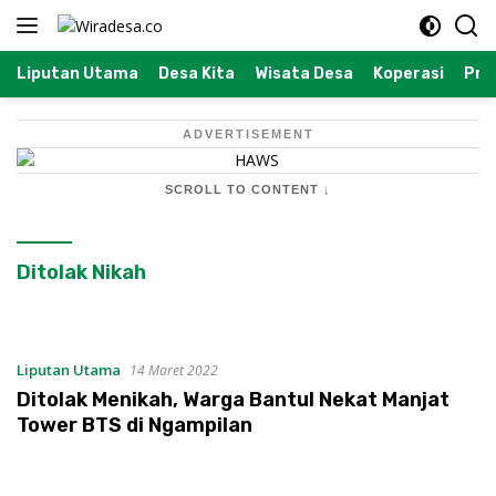
Langsung
ke
konten
Liputan Utama
Desa Kita
Wisata Desa
Koperasi
Prof
ADVERTISEMENT
SCROLL TO CONTENT ↓
Ditolak Nikah
Liputan Utama
14 Maret 2022
Ditolak Menikah, Warga Bantul Nekat Manjat
Tower BTS di Ngampilan