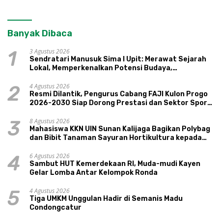
Banyak Dibaca
3 Agustus 2026
1
Sendratari Manusuk Sima I Upit: Merawat Sejarah
Lokal, Memperkenalkan Potensi Budaya,
Pariwisata, dan Ekologi Klaten
4 Agustus 2026
2
Resmi Dilantik, Pengurus Cabang FAJI Kulon Progo
2026-2030 Siap Dorong Prestasi dan Sektor Sport
Tourism Sungai Progo
8 Agustus 2026
3
Mahasiswa KKN UIN Sunan Kalijaga Bagikan Polybag
dan Bibit Tanaman Sayuran Hortikultura kepada
Warga Ngipikrejo 1
6 Agustus 2026
4
Sambut HUT Kemerdekaan RI, Muda-mudi Kayen
Gelar Lomba Antar Kelompok Ronda
4 Agustus 2026
5
Tiga UMKM Unggulan Hadir di Semanis Madu
Condongcatur