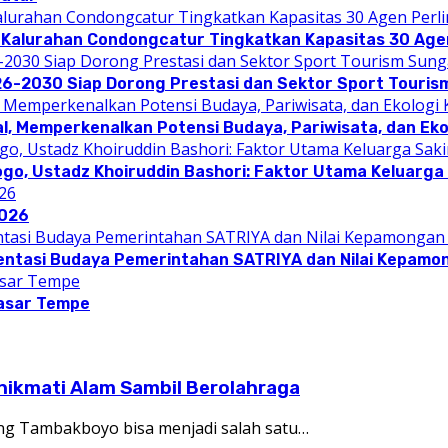
 Kalurahan Condongcatur Tingkatkan Kapasitas 30 Agen
26-2030 Siap Dorong Prestasi dan Sektor Sport Touris
l, Memperkenalkan Potensi Budaya, Pariwisata, dan Eko
ogo, Ustadz Khoiruddin Bashori: Faktor Utama Keluarg
2026
entasi Budaya Pemerintahan SATRIYA dan Nilai Kepamo
asar Tempe
ikmati Alam Sambil Berolahraga
ng Tambakboyo bisa menjadi salah satu…