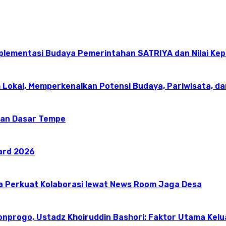
mplementasi Budaya Pemerintahan SATRIYA dan Nilai K
 Lokal, Memperkenalkan Potensi Budaya, Pariwisata, da
an Dasar Tempe
ward 2026
a Perkuat Kolaborasi lewat News Room Jaga Desa
onprogo, Ustadz Khoiruddin Bashori: Faktor Utama Kel