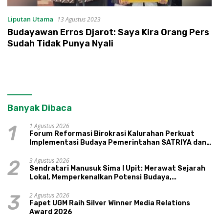
Liputan Utama
13 Agustus 2023
Budayawan Erros Djarot: Saya Kira Orang Pers
Sudah Tidak Punya Nyali
Banyak Dibaca
1 Agustus 2026
1
Forum Reformasi Birokrasi Kalurahan Perkuat
Implementasi Budaya Pemerintahan SATRIYA dan
Nilai Kepamongan DIY
3 Agustus 2026
2
Sendratari Manusuk Sima I Upit: Merawat Sejarah
Lokal, Memperkenalkan Potensi Budaya,
Pariwisata, dan Ekologi Klaten
2 Agustus 2026
3
Fapet UGM Raih Silver Winner Media Relations
Award 2026