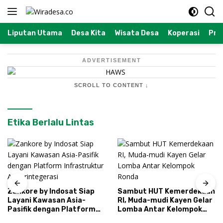
Langsung
ke
konten
Liputan Utama
Desa Kita
Wisata Desa
Koperasi
Prof
ADVERTISEMENT
SCROLL TO CONTENT ↓
Etika Berlalu Lintas
Zankore by Indosat Siap
Sambut HUT Kemerdekaan
Layani Kawasan Asia-
RI, Muda-mudi Kayen Gelar
Pasifik dengan Platform
Lomba Antar Kelompok
Infrastruktur AI
Ronda