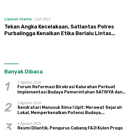
Terintegerasi
Liputan Utama
5 Juli 2023
Tekan Angka Kecelakaan, Satlantas Polres
Purbalingga Kenalkan Etika Berlalu Lintas
Sejak Dini
Banyak Dibaca
1 Agustus 2026
1
Forum Reformasi Birokrasi Kalurahan Perkuat
Implementasi Budaya Pemerintahan SATRIYA dan
Nilai Kepamongan DIY
3 Agustus 2026
2
Sendratari Manusuk Sima I Upit: Merawat Sejarah
Lokal, Memperkenalkan Potensi Budaya,
Pariwisata, dan Ekologi Klaten
4 Agustus 2026
3
Resmi Dilantik, Pengurus Cabang FAJI Kulon Progo