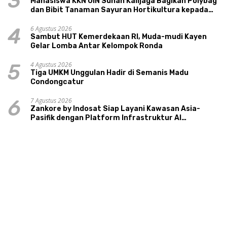
3
Mahasiswa KKN UIN Sunan Kalijaga Bagikan Polybag
dan Bibit Tanaman Sayuran Hortikultura kepada
Warga Ngipikrejo 1
6 Agustus 2026
4
Sambut HUT Kemerdekaan RI, Muda-mudi Kayen
Gelar Lomba Antar Kelompok Ronda
4 Agustus 2026
5
Tiga UMKM Unggulan Hadir di Semanis Madu
Condongcatur
7 Agustus 2026
6
Zankore by Indosat Siap Layani Kawasan Asia-
Pasifik dengan Platform Infrastruktur AI
Terintegerasi