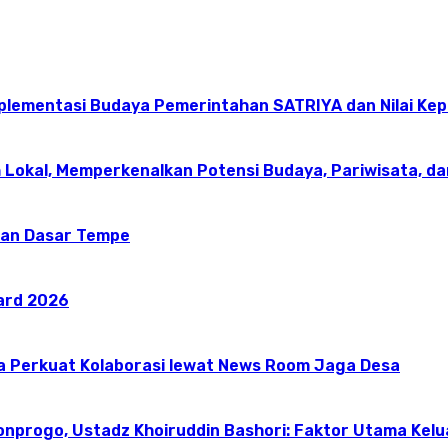
mplementasi Budaya Pemerintahan SATRIYA dan Nilai K
 Lokal, Memperkenalkan Potensi Budaya, Pariwisata, da
an Dasar Tempe
ward 2026
a Perkuat Kolaborasi lewat News Room Jaga Desa
onprogo, Ustadz Khoiruddin Bashori: Faktor Utama Kel