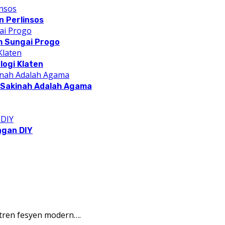
 Perlinsos
m Sungai Progo
logi Klaten
a Sakinah Adalah Agama
ngan DIY
tren fesyen modern….