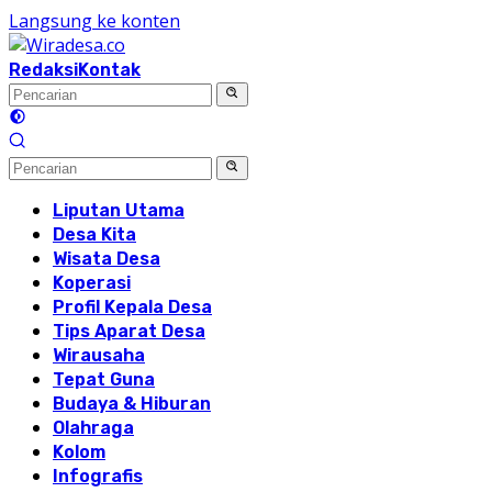
Langsung ke konten
Redaksi
Kontak
Liputan Utama
Desa Kita
Wisata Desa
Koperasi
Profil Kepala Desa
Tips Aparat Desa
Wirausaha
Tepat Guna
Budaya & Hiburan
Olahraga
Kolom
Infografis