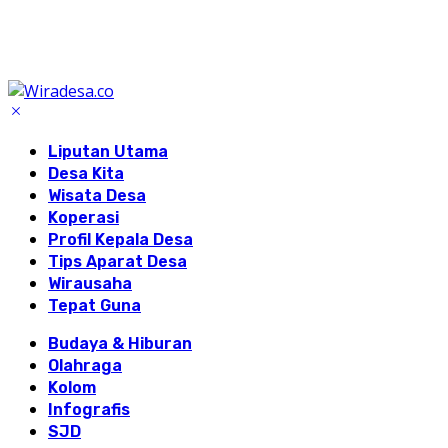
Liputan Utama
Desa Kita
Wisata Desa
Koperasi
Profil Kepala Desa
Tips Aparat Desa
Wirausaha
Tepat Guna
Budaya & Hiburan
Olahraga
Kolom
Infografis
SJD