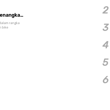
2
Menangkan
dalam rangka
3
n bike
4
5
6