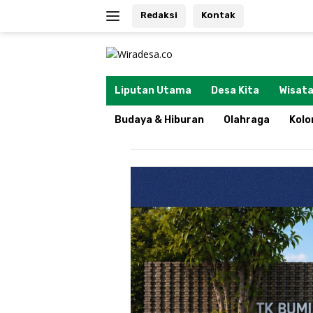
Langsung
Redaksi
Kontak
ke
konten
tutup
Liputan Utama
Desa Kita
Wisata
Budaya & Hiburan
Olahraga
Kol