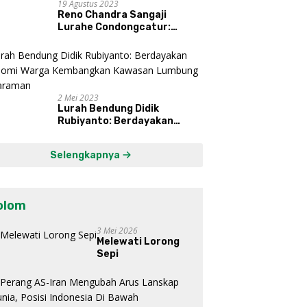
19 Agustus 2023
Reno Chandra Sangaji
Lurahe Condongcatur:
Bekerja Keras, Nikmati
Proses, Dengarkan Suara
Masyarakat, dan Syukuri
Hasil
2 Mei 2023
Lurah Bendung Didik
Rubiyanto: Berdayakan
Ekonomi Warga Kembangkan
Kawasan Lumbung
Selengkapnya
Mataraman
olom
3 Mei 2026
Melewati Lorong
Sepi