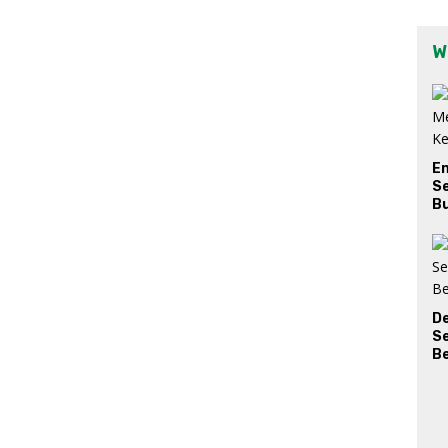
W
E
Se
Bu
D
S
Be