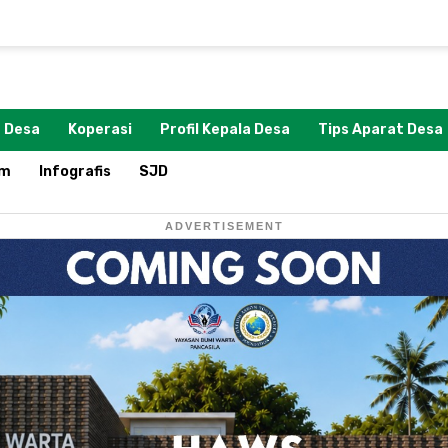
 Desa
Koperasi
Profil Kepala Desa
Tips Aparat Desa
om
Infografis
SJD
ADVERTISEMENT