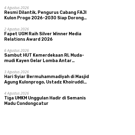
Memperkenalkan Potensi Budaya,
Pariwisata, dan Ekologi Klaten
4 Agustus 2026
Resmi Dilantik, Pengurus Cabang FAJI
Kulon Progo 2026-2030 Siap Dorong
Prestasi dan Sektor Sport Tourism
Sungai Progo
2 Agustus 2026
Fapet UGM Raih Silver Winner Media
Relations Award 2026
6 Agustus 2026
Sambut HUT Kemerdekaan RI, Muda-
mudi Kayen Gelar Lomba Antar
Kelompok Ronda
3 Agustus 2026
Hari Syiar Bermuhammadiyah di Masjid
Agung Kulonprogo, Ustadz Khoiruddin
Bashori: Faktor Utama Keluarga
Sakinah Adalah Agama
4 Agustus 2026
Tiga UMKM Unggulan Hadir di Semanis
Madu Condongcatur