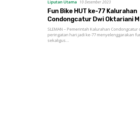
Liputan Utama
10 Desember 2023
Fun Bike HUT ke-77 Kalurahan
Condongcatur Dwi Oktariani 
Hadiah Sapi
SLEMAN – Pemerintah Kalurahan Condongcatur 
peringatan hari jadi ke-77 menyelenggarakan fu
sekaligus…