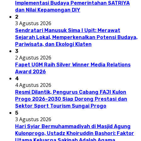
Implementasi Budaya Pemerintahan SATRIYA
dan Nilai Kepamongan DIY
2
3 Agustus 2026
Sendratari Manusuk Sima I Upit: Merawat
Sejarah Lokal, Memperkenalkan Potensi Budaya,
Pariwisata, dan Ekologi Klaten
3
2 Agustus 2026
Fapet UGM Raih Silver Winner Media Relations
Award 2026
4
4 Agustus 2026
Resmi Dilantik, Pengurus Cabang FAJI Kulon
Progo 2026-2030 Siap Dorong Prestasi dan
Sektor Sport Tourism Sungai Progo
5
3 Agustus 2026
Hari Syiar Bermuhammadiyah di Masjid Agung
Kulonprogo, Ustadz Khoiruddin Bashori: Faktor
Utama Keluarga Sakinah Adalah Agama