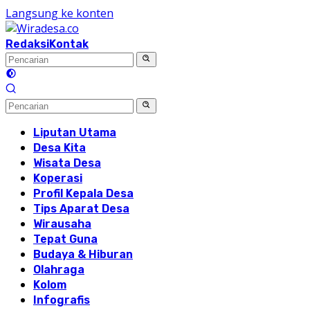
Langsung ke konten
Redaksi
Kontak
Liputan Utama
Desa Kita
Wisata Desa
Koperasi
Profil Kepala Desa
Tips Aparat Desa
Wirausaha
Tepat Guna
Budaya & Hiburan
Olahraga
Kolom
Infografis