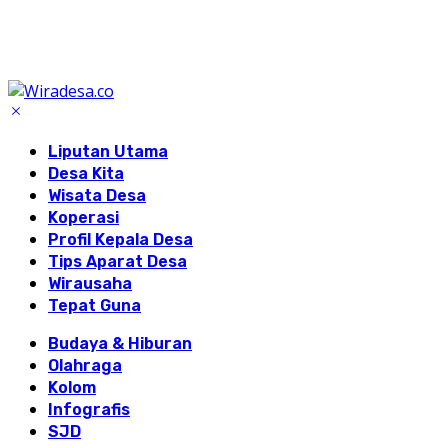
Liputan Utama
Desa Kita
Wisata Desa
Koperasi
Profil Kepala Desa
Tips Aparat Desa
Wirausaha
Tepat Guna
Budaya & Hiburan
Olahraga
Kolom
Infografis
SJD