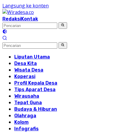
Langsung ke konten
Redaksi
Kontak
Liputan Utama
Desa Kita
Wisata Desa
Koperasi
Profil Kepala Desa
Tips Aparat Desa
Wirausaha
Tepat Guna
Budaya & Hiburan
Olahraga
Kolom
Infografis