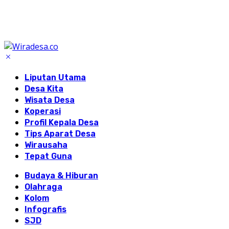
Liputan Utama
Desa Kita
Wisata Desa
Koperasi
Profil Kepala Desa
Tips Aparat Desa
Wirausaha
Tepat Guna
Budaya & Hiburan
Olahraga
Kolom
Infografis
SJD