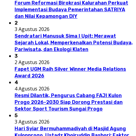
Forum Reformasi Birokrasi Kalurahan Perkuat
Implementasi Budaya Pemerintahan SATRIYA
dan Nilai Kepamongan DIY
2
3 Agustus 2026
Sendratari Manusuk Sima I Upit: Merawat
Sejarah Lokal, Memperkenalkan Potensi Budaya,
Pariwisata, dan Ekologi Klaten
3
2 Agustus 2026
Fapet UGM Raih Silver Winner Media Relations
Award 2026
4
4 Agustus 2026
Resmi Dilantik, Pengurus Cabang FAJI Kulon
Progo 2026-2030 Siap Dorong Prestasi dan
Sektor Sport Tourism Sungai Progo
5
3 Agustus 2026
Hari Syiar Bermuhammadiyah di Masjid Agung
Kulonprogo, Ustadz Khoiruddin Bashori: Faktor