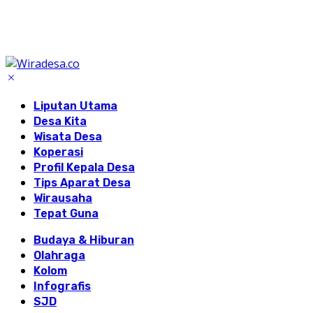
Liputan Utama
Desa Kita
Wisata Desa
Koperasi
Profil Kepala Desa
Tips Aparat Desa
Wirausaha
Tepat Guna
Budaya & Hiburan
Olahraga
Kolom
Infografis
SJD