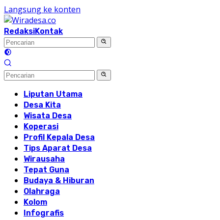
Langsung ke konten
Redaksi
Kontak
Liputan Utama
Desa Kita
Wisata Desa
Koperasi
Profil Kepala Desa
Tips Aparat Desa
Wirausaha
Tepat Guna
Budaya & Hiburan
Olahraga
Kolom
Infografis