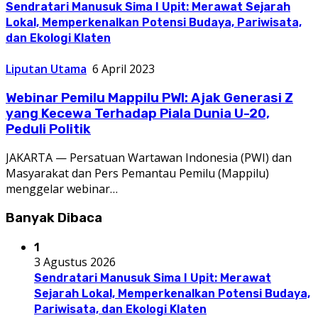
Sendratari Manusuk Sima I Upit: Merawat Sejarah
Lokal, Memperkenalkan Potensi Budaya, Pariwisata,
dan Ekologi Klaten
Liputan Utama
6 April 2023
Webinar Pemilu Mappilu PWI: Ajak Generasi Z
yang Kecewa Terhadap Piala Dunia U-20,
Peduli Politik
JAKARTA — Persatuan Wartawan Indonesia (PWI) dan
Masyarakat dan Pers Pemantau Pemilu (Mappilu)
menggelar webinar…
Banyak Dibaca
1
3 Agustus 2026
Sendratari Manusuk Sima I Upit: Merawat
Sejarah Lokal, Memperkenalkan Potensi Budaya,
Pariwisata, dan Ekologi Klaten