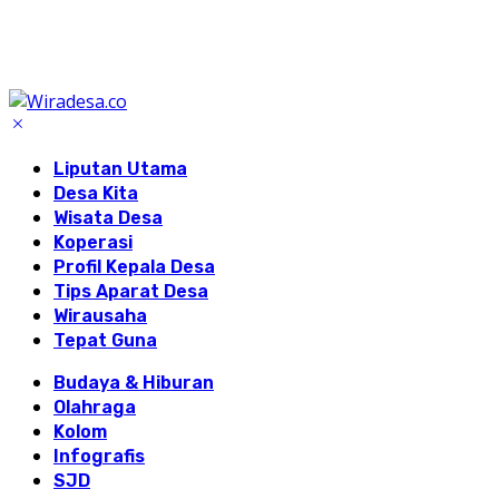
Liputan Utama
Desa Kita
Wisata Desa
Koperasi
Profil Kepala Desa
Tips Aparat Desa
Wirausaha
Tepat Guna
Budaya & Hiburan
Olahraga
Kolom
Infografis
SJD