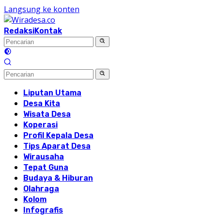
Langsung ke konten
Redaksi
Kontak
Liputan Utama
Desa Kita
Wisata Desa
Koperasi
Profil Kepala Desa
Tips Aparat Desa
Wirausaha
Tepat Guna
Budaya & Hiburan
Olahraga
Kolom
Infografis