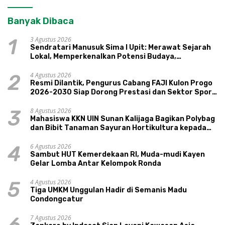
Banyak Dibaca
3 Agustus 2026
1
Sendratari Manusuk Sima I Upit: Merawat Sejarah
Lokal, Memperkenalkan Potensi Budaya,
Pariwisata, dan Ekologi Klaten
4 Agustus 2026
2
Resmi Dilantik, Pengurus Cabang FAJI Kulon Progo
2026-2030 Siap Dorong Prestasi dan Sektor Sport
Tourism Sungai Progo
8 Agustus 2026
3
Mahasiswa KKN UIN Sunan Kalijaga Bagikan Polybag
dan Bibit Tanaman Sayuran Hortikultura kepada
Warga Ngipikrejo 1
6 Agustus 2026
4
Sambut HUT Kemerdekaan RI, Muda-mudi Kayen
Gelar Lomba Antar Kelompok Ronda
4 Agustus 2026
5
Tiga UMKM Unggulan Hadir di Semanis Madu
Condongcatur
7 Agustus 2026