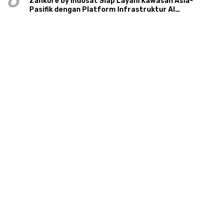
6
Zankore by Indosat Siap Layani Kawasan Asia-
Pasifik dengan Platform Infrastruktur AI
Terintegerasi