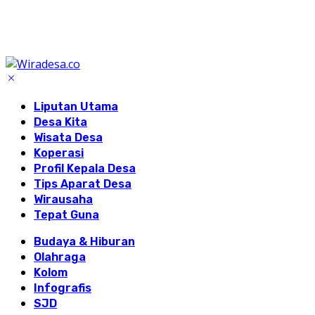
Liputan Utama
Desa Kita
Wisata Desa
Koperasi
Profil Kepala Desa
Tips Aparat Desa
Wirausaha
Tepat Guna
Budaya & Hiburan
Olahraga
Kolom
Infografis
SJD