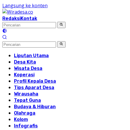
Langsung ke konten
Redaksi
Kontak
Liputan Utama
Desa Kita
Wisata Desa
Koperasi
Profil Kepala Desa
Tips Aparat Desa
Wirausaha
Tepat Guna
Budaya & Hiburan
Olahraga
Kolom
Infografis