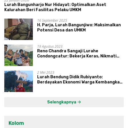
22 Januari 2026
Lurah Bangunharjo Nur Hidayat: Optimalkan Aset
Kalurahan Beri Fasilitas Pelaku UMKM
16 September 2025
H. Parja, Lurah Bangunjiwo: Maksimalkan
Potensi Desa dan UMKM
19 Agustus 2023
Reno Chandra Sangaji Lurahe
Condongcatur: Bekerja Keras, Nikmati
Proses, Dengarkan Suara Masyarakat,
dan Syukuri Hasil
2 Mei 2023
Lurah Bendung Didik Rubiyanto:
Berdayakan Ekonomi Warga Kembangkan
Kawasan Lumbung Mataraman
Selengkapnya
Kolom