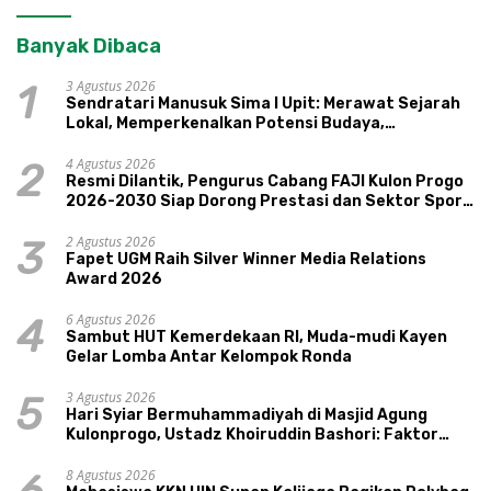
Banyak Dibaca
3 Agustus 2026
1
Sendratari Manusuk Sima I Upit: Merawat Sejarah
Lokal, Memperkenalkan Potensi Budaya,
Pariwisata, dan Ekologi Klaten
4 Agustus 2026
2
Resmi Dilantik, Pengurus Cabang FAJI Kulon Progo
2026-2030 Siap Dorong Prestasi dan Sektor Sport
Tourism Sungai Progo
2 Agustus 2026
3
Fapet UGM Raih Silver Winner Media Relations
Award 2026
6 Agustus 2026
4
Sambut HUT Kemerdekaan RI, Muda-mudi Kayen
Gelar Lomba Antar Kelompok Ronda
3 Agustus 2026
5
Hari Syiar Bermuhammadiyah di Masjid Agung
Kulonprogo, Ustadz Khoiruddin Bashori: Faktor
Utama Keluarga Sakinah Adalah Agama
8 Agustus 2026