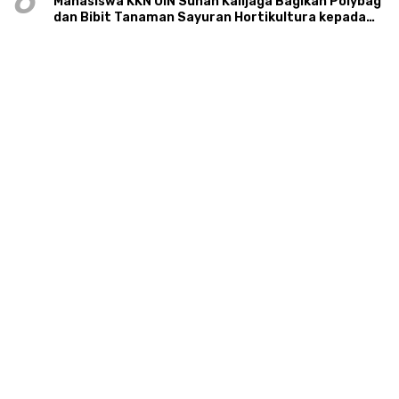
6
Mahasiswa KKN UIN Sunan Kalijaga Bagikan Polybag
dan Bibit Tanaman Sayuran Hortikultura kepada
Warga Ngipikrejo 1