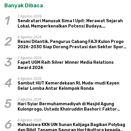
Banyak Dibaca
3 Agustus 2026
1
Sendratari Manusuk Sima I Upit: Merawat Sejarah
Lokal, Memperkenalkan Potensi Budaya,
Pariwisata, dan Ekologi Klaten
4 Agustus 2026
2
Resmi Dilantik, Pengurus Cabang FAJI Kulon Progo
2026-2030 Siap Dorong Prestasi dan Sektor Sport
Tourism Sungai Progo
2 Agustus 2026
3
Fapet UGM Raih Silver Winner Media Relations
Award 2026
6 Agustus 2026
4
Sambut HUT Kemerdekaan RI, Muda-mudi Kayen
Gelar Lomba Antar Kelompok Ronda
3 Agustus 2026
5
Hari Syiar Bermuhammadiyah di Masjid Agung
Kulonprogo, Ustadz Khoiruddin Bashori: Faktor
Utama Keluarga Sakinah Adalah Agama
8 Agustus 2026
6
Mahasiswa KKN UIN Sunan Kalijaga Bagikan Polybag
dan Bibit Tanaman Sayuran Hortikultura kepada