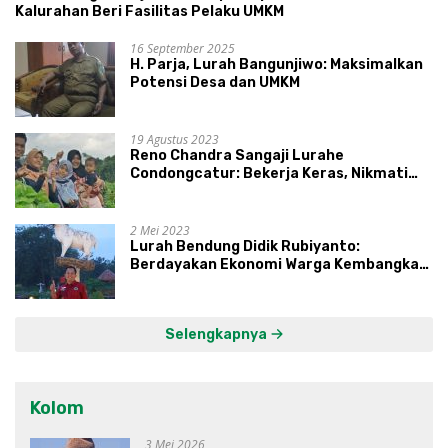
Kalurahan Beri Fasilitas Pelaku UMKM
16 September 2025
H. Parja, Lurah Bangunjiwo: Maksimalkan
Potensi Desa dan UMKM
19 Agustus 2023
Reno Chandra Sangaji Lurahe
Condongcatur: Bekerja Keras, Nikmati
Proses, Dengarkan Suara Masyarakat,
dan Syukuri Hasil
2 Mei 2023
Lurah Bendung Didik Rubiyanto:
Berdayakan Ekonomi Warga Kembangkan
Kawasan Lumbung Mataraman
Selengkapnya
Kolom
3 Mei 2026